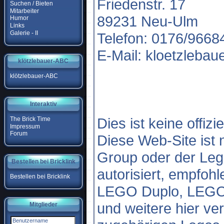
Friedenstr. 17
Suchen / Bieten
Mitarbeiter
89231 Neu-Ulm
Humor
Links
Galerie - II
Telefon: 0176/9668
E-Mail: kloetzleba
klötzlebauer-ABC
klötzlebauer-ABC
Interaktiv
Dies ist keine offiz
The Brick Time
Impressum
Forum
Diese Web-Site ist
Group oder der Le
Bestellen bei Bricklink
autorisiert, empfoh
Bestellen bei Bricklink
LEGO Duplo, LEG
und weitere hier ve
Mitglieder