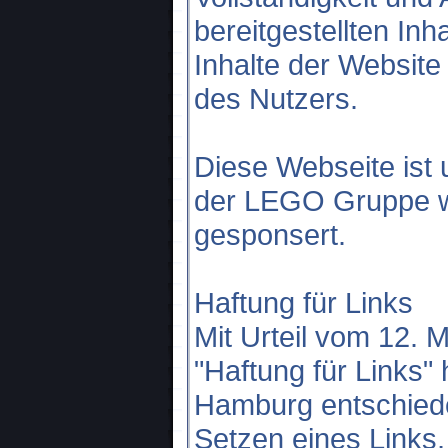
bereitgestellten Inh
Inhalte der Website
des Nutzers.
Diese Webseite ist
der LEGO Gruppe we
gesponsert.
Haftung für Links
Mit Urteil vom 12. 
"Haftung für Links"
Hamburg entschied
Setzen eines Links, 