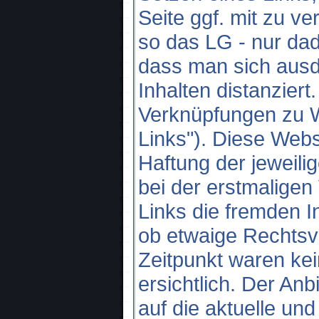
Seite ggf. mit zu ve
so das LG - nur da
dass man sich ausd
Inhalten distanziert
Verknüpfungen zu We
Links"). Diese Webs
Haftung der jeweilig
bei der erstmaligen
Links die fremden In
ob etwaige Rechts
Zeitpunkt waren ke
ersichtlich. Der Anbi
auf die aktuelle un