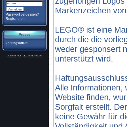
zugehörigen Logos 
Markenzeichen von 
Passwort vergessen?
Registrieren
LEGO® ist eine Ma
Presse
durch die die vorli
Zeitungsartikel
weder gesponsert no
unterstützt wird.
Haftungsausschlus
Alle Informationen,
Website finden, wur
Sorgfalt erstellt. D
keine Gewähr für die
Vollständigkeit und 