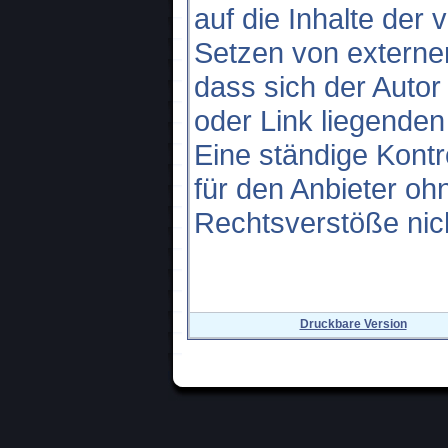
auf die Inhalte der
Setzen von externen
dass sich der Autor
oder Link liegenden
Eine ständige Kontro
für den Anbieter oh
Rechtsverstöße nic
Druckbare Version