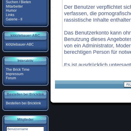
Suchen / Bieten
Der Benutzer verpflichtet si
Mitarbeiter
Humor
verfassen, die pornografisc
Links
rassistische Inhalte enthalte
Galerie - II
Das Benutzerkonto kann oh
klötzlebauer-ABC
Benutzung dieses Angebote
klötzlebauer-ABC
von ein Administrator, Mode
berechtigen Person für notwe
Interaktiv
Es ist ausdrücklich untersag
The Brick Time
welcher Art, die Funktionen 
Impressum
beeinflussen, zu stören oder
Forum
Die Registrierung erfolgt kos
Bestellen bei Bricklink
Bestellen bei Bricklink
Haftungsausschluss
Mitglieder
Es wird durch den/die Websit
keinerlei Einfluss auf die Ge