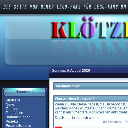
Sonntag, 9. August 2026
Abstimmungen
Hauptmenü
Was würdest Du bauen?
Startseite
Wenn Du alle Steine hättest, die Du benötigst,
News
welches Modell würdest Du dann gerne bauen
Termine
kannst auch mehrere Möglichkeiten anklicken!
Flohmärkte
Bauanleitungen
Das Haus, in dem ich wohne
Projekte
80 Stimme(n) - 9
Ersatzteilservice