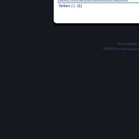
Seiten
(1):
(1)
Diese Website
PHPKIT ist eine einget