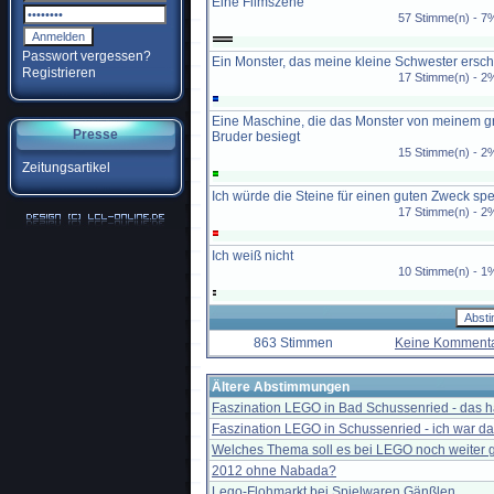
Eine Filmszene
57 Stimme(n) - 7
Passwort vergessen?
Ein Monster, das meine kleine Schwester ersch
Registrieren
17 Stimme(n) - 2
Eine Maschine, die das Monster von meinem 
Presse
Bruder besiegt
15 Stimme(n) - 2
Zeitungsartikel
Ich würde die Steine für einen guten Zweck s
17 Stimme(n) - 2
Ich weiß nicht
10 Stimme(n) - 1
863 Stimmen
Keine Komment
Ältere Abstimmungen
Faszination LEGO in Bad Schussenried - das ha
Faszination LEGO in Schussenried - ich war da
Welches Thema soll es bei LEGO noch weiter
2012 ohne Nabada?
Lego-Flohmarkt bei Spielwaren Gänßlen