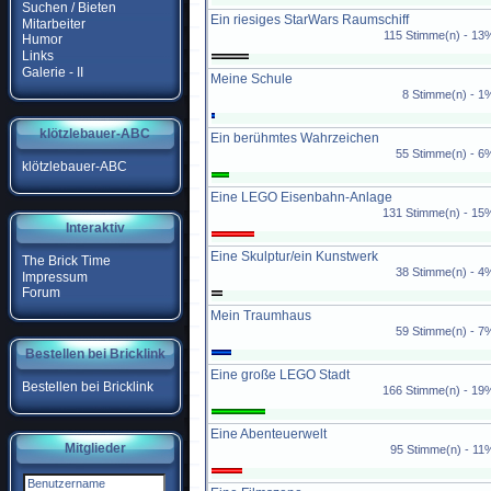
Suchen / Bieten
Ein riesiges StarWars Raumschiff
Mitarbeiter
115 Stimme(n) - 13
Humor
Links
Galerie - II
Meine Schule
8 Stimme(n) - 1
klötzlebauer-ABC
Ein berühmtes Wahrzeichen
55 Stimme(n) - 6
klötzlebauer-ABC
Eine LEGO Eisenbahn-Anlage
131 Stimme(n) - 15
Interaktiv
Eine Skulptur/ein Kunstwerk
The Brick Time
38 Stimme(n) - 4
Impressum
Forum
Mein Traumhaus
59 Stimme(n) - 7
Bestellen bei Bricklink
Eine große LEGO Stadt
Bestellen bei Bricklink
166 Stimme(n) - 19
Eine Abenteuerwelt
Mitglieder
95 Stimme(n) - 11