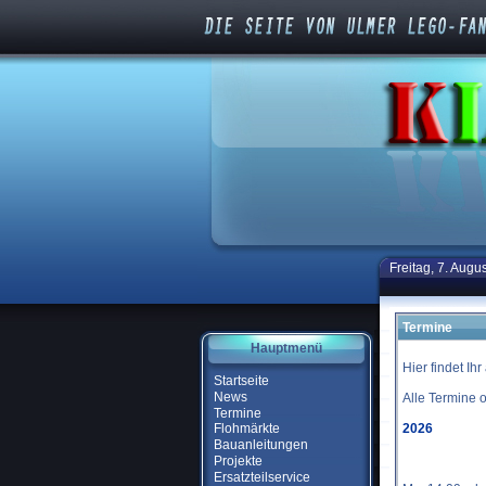
Freitag, 7. Augu
Termine
Hauptmenü
Hier findet Ih
Startseite
News
Alle Termine 
Termine
2026
Flohmärkte
Bauanleitungen
Projekte
Ersatzteilservice