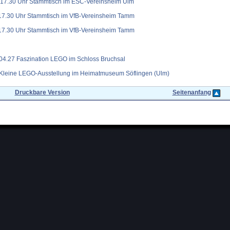
b 17.30 Uhr Stammtisch im ESC-Vereinsheim Ulm
 17.30 Uhr Stammtisch im VfB-Vereinsheim Tamm
 17.30 Uhr Stammtisch im VfB-Vereinsheim Tamm
.04.27 Faszination LEGO im Schloss Bruchsal
 Kleine LEGO-Ausstellung im Heimatmuseum Söflingen (Ulm)
Druckbare Version
Seitenanfang