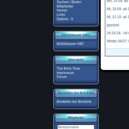
Mo, 14.09. a
Suchen / Bieten
Mitarbeiter
Mi, 16.09. ab
Humor
Links
Mi, 21.10. ab
Galerie - II
geplant:
24.10.26 - 04
klötzlebauer-ABC
Winter 26/27:
klötzlebauer-ABC
Interaktiv
The Brick Time
Impressum
Forum
Bestellen bei Bricklink
Bestellen bei Bricklink
Mitglieder