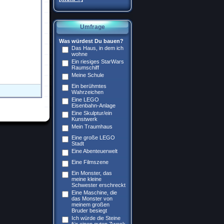
Umfrage
Was würdest Du bauen?
Das Haus, in dem ich
wohne
Ein riesiges StarWars
Raumschiff
Meine Schule
Ein berühmtes
Wahrzeichen
Eine LEGO
Eisenbahn-Anlage
Eine Skulptur/ein
Kunstwerk
Mein Traumhaus
Eine große LEGO
Stadt
Eine Abenteuerwelt
Eine Filmszene
Ein Monster, das
meine kleine
Schwester erschreckt
Eine Maschine, die
das Monster von
meinem großen
Bruder besiegt
Ich würde die Steine