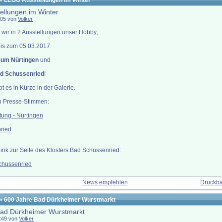
» LEGO Ausstellungen im Winter
llungen im Winter
1:05 von
Volker
 wir in 2 Ausstellungen unser Hobby;
bis zum 05.03.2017
um Nürtingen
und
ad Schussenried
!
bt es in Kürze in der Galerie.
en Presse-Stimmen:
itung - Nürtingen
ried
Link zur Seite des Klosters Bad Schussenried:
chussenried
News empfehlen
Druckba
» 600 Jahre Bad Dürkheimer Wurstmarkt
Bad Dürkheimer Wurstmarkt
9:49 von
Volker