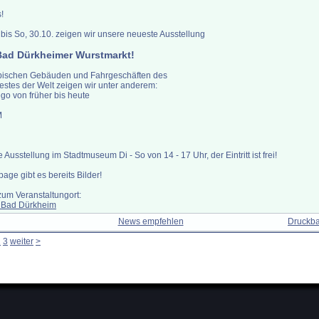
s!
 bis So, 30.10. zeigen wir unsere neueste Ausstellung
Bad Dürkheimer Wurstmarkt!
pischen Gebäuden und Fahrgeschäften des
estes der Welt zeigen wir unter anderem:
Lego von früher bis heute
M
e Ausstellung im Stadtmuseum Di - So von 14 - 17 Uhr, der Eintritt ist frei!
ge gibt es bereits Bilder!
zum Veranstaltungort:
 Bad Dürkheim
News empfehlen
Druckba
2
3
weiter
>