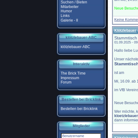
Suchen / Bieten
Mitarbeiter
Neue Besuche
Humor
Links
Keine Komme
Galerie - II
Klötzlebauer
klötzlebauer-ABC
Stammtisch
01.09.2025 - 0
klötzlebauer-ABC
Hallo liebe L
Unser nächst
Stammtisc
Interaktiv
ist am
The Brick Time
Impressum
Mi, 16.09. ab
Forum
im VfB Verein
Bestellen bei Bricklink
Neue Besucher
Bestellen bei Bricklink
Wer möchte, k
kloetzlebau
dann informie
Mitglieder