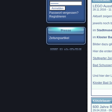
Klötzlebauer
LEGO Ausste
28.11.2016 - 1
Passwort vergessen?
Aktuell zeigen
Registrieren
jeweils noch 
im
Stadtmuse
Presse
im
Kloster B
Zeitungsartikel
Bilder dazu gi
Hier die erst
Stuttgarter Ze
Bad Schussen
Und hier der 
Kloster Bad S
Klötzlebauer
600 Jahre 
29.04.2016 - 0