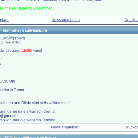
r/Innen sind gerne willkommen!
ntare
News empfehlen
Druckba
» Stammtisch Ludwigsburg
 Ludwigsburg
9:35 von
Volker
udwigsburger
LEGO
Fans!
er
h
 17.30 Uhr
sheim in Tamm.
/innen und Gäste sind stets willkommen!
ann gerne eine eMail schicken an
er@gmx.de
ren wir über die weiteren Termine!
News empfehlen
Druckba