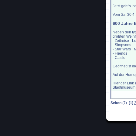
Jetzt geht's lo
Vom Sa, 30.4.
600 Jahre 
Neben den ty
größten Weinf
- Zeitreise - 
- Simpsons
- Star Wars T
- Friends
- Castle
Geöffnet ist di
Auf der Homepa
Hier der Link 
Stadtmuseum
Seiten
(7):
(1)