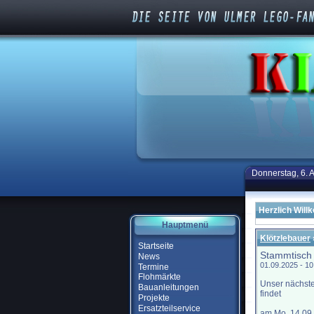
Donnerstag, 6. 
Herzlich Will
Hauptmenü
Klötzlebauer
Startseite
Stammtisch
News
01.09.2025 - 1
Termine
Flohmärkte
Unser nächst
Bauanleitungen
findet
Projekte
Ersatzteilservice
am Mo, 14.09.