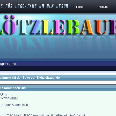
August 2026
kommen auf der Seite von Klötzlebauer.de
» Stammtisch Ulm
 Ulm
0:02 von
Volker
er Ulmer Stammtisch
 ab 17.30 Uhr im ESC Vereinsheim Ulm (Einsteinstraße) statt.