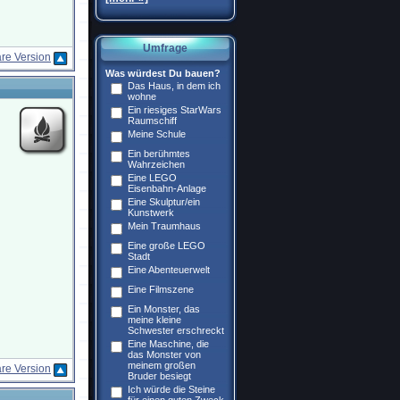
Umfrage
re Version
Was würdest Du bauen?
Das Haus, in dem ich
wohne
Ein riesiges StarWars
Raumschiff
Meine Schule
Ein berühmtes
Wahrzeichen
Eine LEGO
Eisenbahn-Anlage
Eine Skulptur/ein
Kunstwerk
Mein Traumhaus
Eine große LEGO
Stadt
Eine Abenteuerwelt
Eine Filmszene
Ein Monster, das
meine kleine
Schwester erschreckt
Eine Maschine, die
das Monster von
meinem großen
re Version
Bruder besiegt
Ich würde die Steine