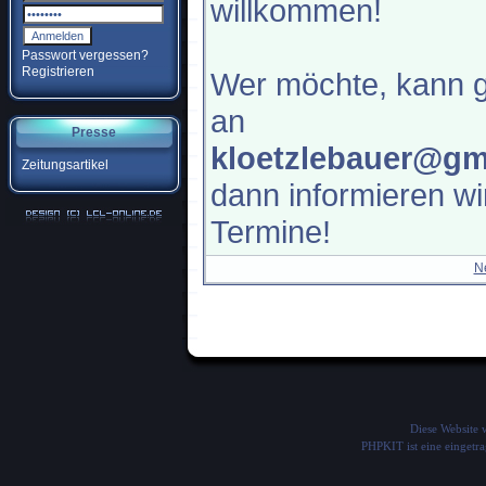
willkommen!
Passwort vergessen?
Registrieren
Wer möchte, kann g
an
Presse
kloetzlebauer@gm
Zeitungsartikel
dann informieren wi
Termine!
N
Diese Website
PHPKIT ist eine einget