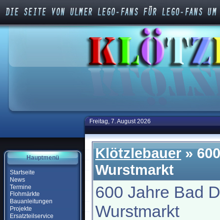
Freitag, 7. August 2026
Klötzlebauer
» 600
Hauptmenü
Wurstmarkt
Startseite
News
600 Jahre Bad D
Termine
Flohmärkte
Bauanleitungen
Wurstmarkt
Projekte
Ersatzteilservice