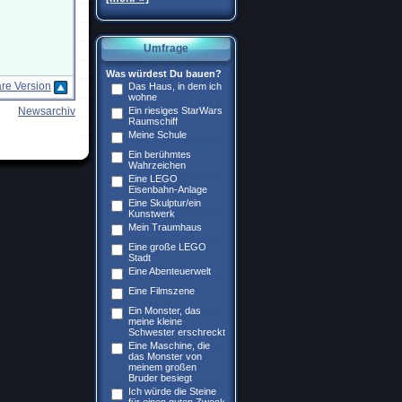
Umfrage
Was würdest Du bauen?
re Version
Das Haus, in dem ich
wohne
Newsarchiv
Ein riesiges StarWars
Raumschiff
Meine Schule
Ein berühmtes
Wahrzeichen
Eine LEGO
Eisenbahn-Anlage
Eine Skulptur/ein
Kunstwerk
Mein Traumhaus
Eine große LEGO
Stadt
Eine Abenteuerwelt
Eine Filmszene
Ein Monster, das
meine kleine
Schwester erschreckt
Eine Maschine, die
das Monster von
meinem großen
Bruder besiegt
Ich würde die Steine