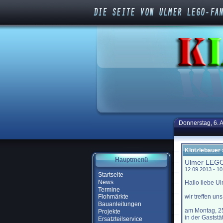
Donnerstag, 6. 
Klötzlebauer
Hauptmenü
Ulmer LEGO
12.09.2013 - 1
Startseite
News
Hallo liebe U
Termine
wir treffen u
Flohmärkte
Bauanleitungen
am Montag, 25
Projekte
in der Gaststä
Ersatzteilservice