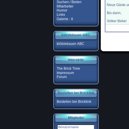
Suchen / Bieten
Neue Gäste un
Mitarbeiter
Humor
Bis dann,
Links
Galerie - II
Volker Beker
klötzlebauer-ABC
klötzlebauer-ABC
Interaktiv
The Brick Time
Impressum
Forum
Bestellen bei Bricklink
Bestellen bei Bricklink
Mitglieder