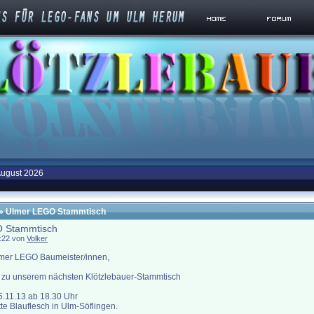
August 2026
» Ulmer LEGO Stammtisch
 Stammtisch
0:22 von
Volker
lmer LEGO Baumeister/innen,
ns zu unserem nächsten Klötzlebauer-Stammtisch
.11.13 ab 18.30 Uhr
tte Blauflesch in Ulm-Söflingen.