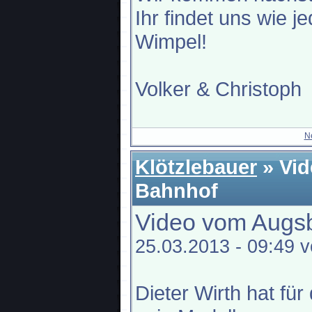
Ihr findet uns wie 
Wimpel!
Volker & Christoph
N
Klötzlebauer
» Vi
Bahnhof
Video vom Augs
25.03.2013 - 09:49 
Dieter Wirth hat fü