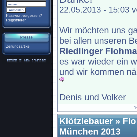
22.05.2013 - 15:03 
Passwort vergessen?
Registrieren
Wir möchten uns ga
Presse
bei allen unseren 
Zeitungsartikel
Riedlinger Flohm
es war wieder ein 
und wir kommen näc
Denis und Volker
N
Klötzlebauer
» Flo
München 2013