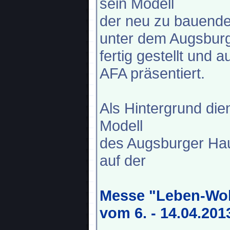
sein Modell
der neu zu bauende
unter dem Augsbur
fertig gestellt und
AFA präsentiert.
Als Hintergrund die
Modell
des Augsburger Hau
auf der
Messe "Leben-Woh
vom 6. - 14.04.201