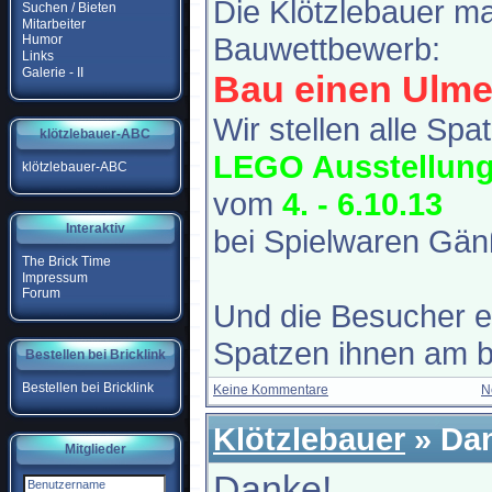
Die Klötzlebauer m
Suchen / Bieten
Mitarbeiter
Bauwettbewerb:
Humor
Links
Galerie - II
Bau einen Ulme
Wir stellen alle Spa
klötzlebauer-ABC
LEGO Ausstellun
klötzlebauer-ABC
vom
4. - 6.10.13
Interaktiv
bei Spielwaren Gän
The Brick Time
Impressum
Forum
Und die Besucher e
Spatzen ihnen am b
Bestellen bei Bricklink
Bestellen bei Bricklink
Keine Kommentare
N
Klötzlebauer
» Da
Mitglieder
Danke!