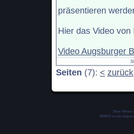
präsentieren werde
Hier das Video von 
Video Augsburger 
N
Seiten
(7):
<
zurück
Diese Website
PHPKIT ist eine einget