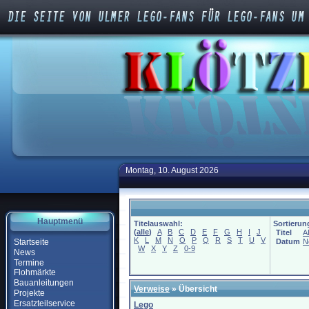
Montag, 10. August 2026
Hauptmenü
Titelauswahl:
Sortierun
(
alle
)
A
B
C
D
E
F
G
H
I
J
Titel
A
K
L
M
N
O
P
Q
R
S
T
U
V
Startseite
Datum
N
W
X
Y
Z
0-9
News
Termine
Flohmärkte
Bauanleitungen
Verweise
» Übersicht
Projekte
Ersatzteilservice
Lego