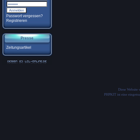
Passwort vergessen?
Registrieren
Presse
Zeitungsartikel
Diese Website
PHPKIT ist eine einget