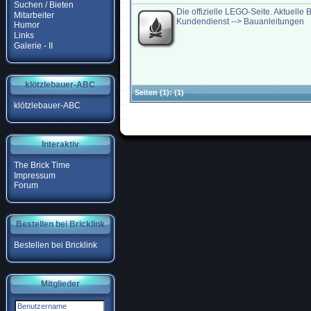
Suchen / Bieten
Die offizielle LEGO-Seite. Aktuelle 
Mitarbeiter
Kundendienst --> Bauanleitungen
Humor
Links
Galerie - II
klötzlebauer-ABC
Seiten
(1):
(1)
klötzlebauer-ABC
Interaktiv
The Brick Time
Impressum
Forum
Bestellen bei Bricklink
Bestellen bei Bricklink
Mitglieder