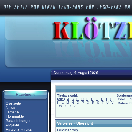
Donnerstag, 6. August 2026
Hauptmenü
Titelauswahl:
Sortierun
(
alle
)
A
B
C
D
E
F
G
H
I
J
Titel
A
K
L
M
N
O
P
Q
R
S
T
U
V
Startseite
Datum
N
W
X
Y
Z
0-9
News
Termine
Flohmärkte
Bauanleitungen
Verweise
» Übersicht
Projekte
Ersatzteilservice
Brickfactory