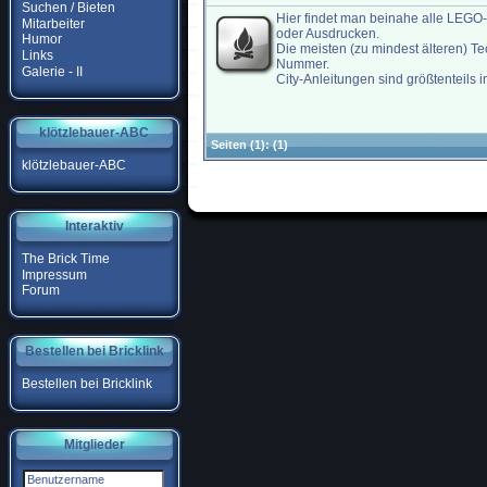
Suchen / Bieten
Hier findet man beinahe alle LEG
Mitarbeiter
oder Ausdrucken.
Humor
Die meisten (zu mindest älteren) T
Links
Nummer.
Galerie - II
City-Anleitungen sind größtenteils 
klötzlebauer-ABC
Seiten
(1):
(1)
klötzlebauer-ABC
Interaktiv
The Brick Time
Impressum
Forum
Bestellen bei Bricklink
Bestellen bei Bricklink
Mitglieder