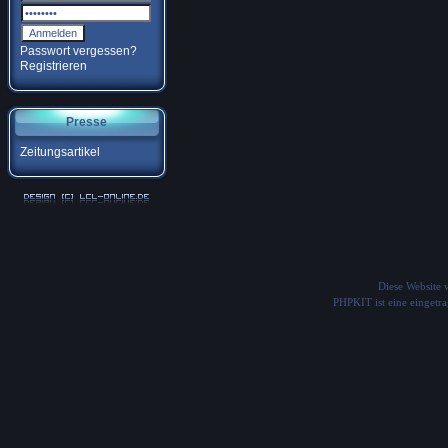
Passwort vergessen?
Registrieren
Presse
Zeitungsartikel
Diese Website
PHPKIT ist eine einget