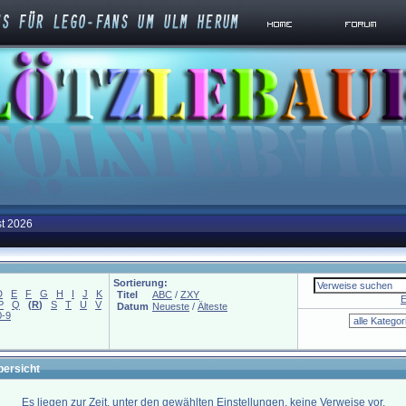
st 2026
Sortierung:
D
E
F
G
H
I
J
K
Titel
ABC
/
ZXY
E
P
Q
(
R
)
S
T
U
V
Datum
Neueste
/
Älteste
0-9
bersicht
Es liegen zur Zeit, unter den gewählten Einstellungen, keine Verweise vor.