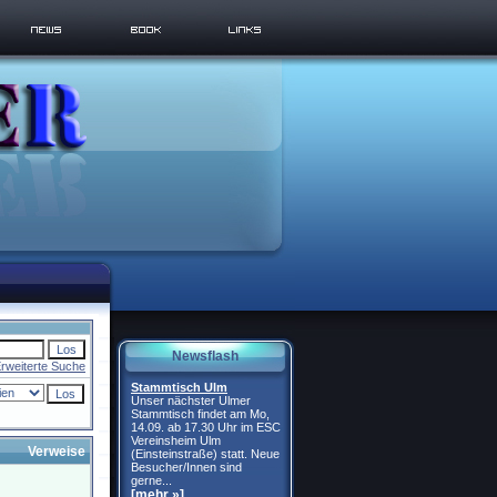
Newsflash
rweiterte Suche
Stammtisch Ulm
Unser nächster Ulmer
Stammtisch findet am Mo,
14.09. ab 17.30 Uhr im ESC
Vereinsheim Ulm
Verweise
(Einsteinstraße) statt. Neue
Besucher/Innen sind
gerne...
[mehr »]