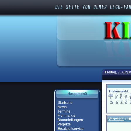
Freitag, 7. Augu
Titelauswahl:
Hauptmenü
alle
A
B
C
L
M
N
O
W
X
Y
Z
Startseite
News
Termine
Flohmärkte
Verweise
» Ü
Bauanleitungen
Projekte
Ersatzteilservice