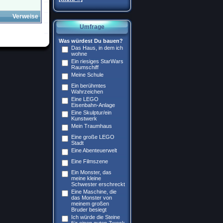
Verweise
Umfrage
Was würdest Du bauen?
Das Haus, in dem ich
wohne
Ein riesiges StarWars
Raumschiff
Meine Schule
Ein berühmtes
Wahrzeichen
Eine LEGO
Eisenbahn-Anlage
Eine Skulptur/ein
Kunstwerk
Mein Traumhaus
Eine große LEGO
Stadt
Eine Abenteuerwelt
Eine Filmszene
Ein Monster, das
meine kleine
Schwester erschreckt
Eine Maschine, die
das Monster von
meinem großen
Bruder besiegt
Ich würde die Steine