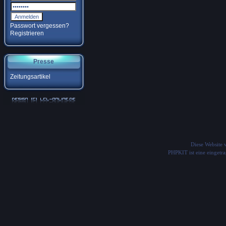
Passwort vergessen?
Registrieren
Presse
Zeitungsartikel
Diese Website
PHPKIT ist eine einget