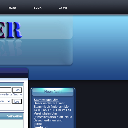
Newsflash
rweiterte Suche
Stammtisch Ulm
Unser nächster Ulmer
Stammtisch findet am Mo,
14.09. ab 17.30 Uhr im ESC
Vereinsheim Ulm
Verweise
(Einsteinstraße) statt. Neue
Besucher/Innen sind
gerne...
[mehr »]