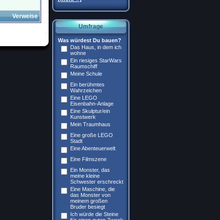
Verweise
Umfrage
Was würdest Du bauen?
Das Haus, in dem ich
wohne
Ein riesiges StarWars
Raumschiff
Meine Schule
Ein berühmtes
Wahrzeichen
Eine LEGO
Eisenbahn-Anlage
Eine Skulptur/ein
Kunstwerk
Mein Traumhaus
Eine große LEGO
Stadt
Eine Abenteuerwelt
Eine Filmszene
Ein Monster, das
meine kleine
Schwester erschreckt
Eine Maschine, die
das Monster von
meinem großen
Bruder besiegt
Ich würde die Steine