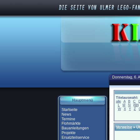
Donnerstag, 6. 
Titelauswahl:
Hauptmenü
alle
A
B
C
L
M
N
(
O
)
W
X
Y
Z
Startseite
News
Termine
Flohmärkte
Verweise
» Ü
Bauanleitungen
Projekte
Ersatzteilservice