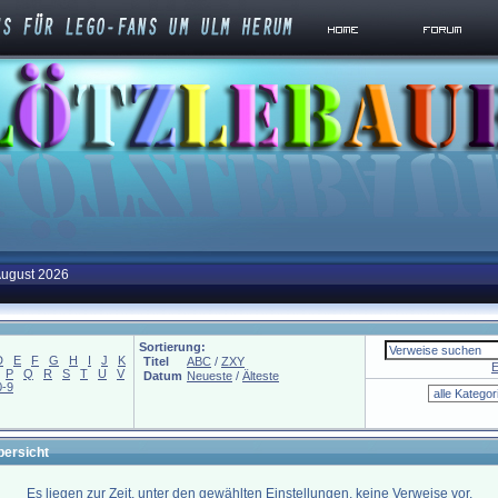
August 2026
Sortierung:
D
E
F
G
H
I
J
K
Titel
ABC
/
ZXY
E
P
Q
R
S
T
U
V
Datum
Neueste
/
Älteste
0-9
bersicht
Es liegen zur Zeit, unter den gewählten Einstellungen, keine Verweise vor.