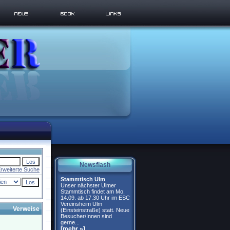
Newsflash
rweiterte Suche
Stammtisch Ulm
Unser nächster Ulmer
Stammtisch findet am Mo,
14.09. ab 17.30 Uhr im ESC
Vereinsheim Ulm
Verweise
(Einsteinstraße) statt. Neue
Besucher/Innen sind
gerne...
[mehr »]