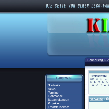
Donnerstag, 6. 
Titelauswahl:
Hauptmenü
alle
A
B
(
C
)
K
L
M
N
O
W
X
Y
Z
Startseite
News
Termine
Flohmärkte
Verweise
» Ü
Bauanleitungen
Projekte
Ersatzteilservice