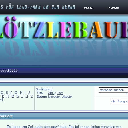
August 2026
Sortierung:
D
E
F
G
H
I
J
Titel
ABC
/
ZXY
E
P
Q
R
S
T
U
V
Datum
Neueste
/
Älteste
0-9
bersicht
Es liegen zur Zeit, unter den gewählten Einstellungen, keine Verweise vor.