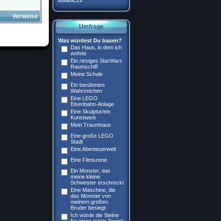
Verweise
Umfrage
Was würdest Du bauen?
Das Haus, in dem ich
wohne
Ein riesiges StarWars
Raumschiff
Meine Schule
Ein berühmtes
Wahrzeichen
Eine LEGO
Eisenbahn-Anlage
Eine Skulptur/ein
Kunstwerk
Mein Traumhaus
Eine große LEGO
Stadt
Eine Abenteuerwelt
Eine Filmszene
Ein Monster, das
meine kleine
Schwester erschreckt
Eine Maschine, die
das Monster von
meinem großen
Bruder besiegt
Ich würde die Steine