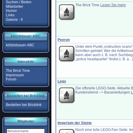
Suchen / Bieten
The Brick Time
Lesen Sie mehr
Mitarbeiter
Humor
Links
Galerie - II
klötzlebauer-ABC
Peeron
klötzlebauer-ABC
Unter dem Punkt „instruction scans
Schritten gelistet; Wer die Artikel
kann aber auch z. B. nach Suchbegri
„police headquarter“ findet z. B. a...
Interaktiv
The Brick Time
Impressum
Forum
Lego
Die offizielle LEGO-Seite. Aktuelle 
Kundendienst --> Bauanleitungen
L
Bestellen bei Bricklink
Bestellen bei Bricklink
Mitglieder
Imperium der Steine
Noch eine tolle LEGO-Fan-Seite: I