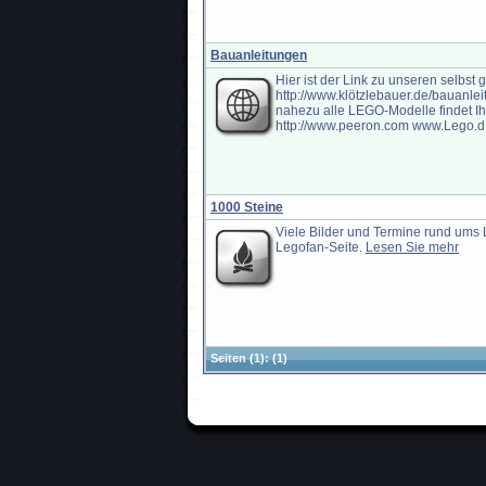
Bauanleitungen
Hier ist der Link zu unseren selbst
http://www.klötzlebauer.de/bauanlei
nahezu alle LEGO-Modelle findet Ih
http://www.peeron.com www.Lego.d.
1000 Steine
Viele Bilder und Termine rund ums 
Legofan-Seite.
Lesen Sie mehr
Seiten
(1):
(1)