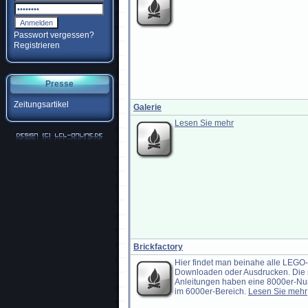
Passwort vergessen?
Registrieren
Presse
Zeitungsartikel
Galerie
Lesen Sie mehr
Brickfactory
Hier findet man beinahe alle LEG
Downloaden oder Ausdrucken. Die m
Anleitungen haben eine 8000er-Num
im 6000er-Bereich.
Lesen Sie mehr