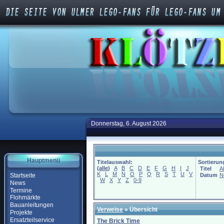
Donnerstag, 6. August 2026
Hauptmenü
Titelauswahl:
Sortierun
(
alle
)
A
B
C
D
E
F
G
H
I
J
Titel
A
K
L
M
N
O
P
Q
R
S
T
U
V
Startseite
Datum
N
W
X
Y
Z
0-9
News
Termine
Flohmärkte
Bauanleitungen
Verweise
» Übersicht
Projekte
Ersatzteilservice
The Brick Time