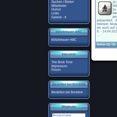
Suchen / Bieten
25.
Mitarbeiter
St
zu
Humor
de
Links
ge
Galerie - II
präsentiert.
meinem Mode
wir auch auf
6. - 14.04.20
klötzlebauer-ABC
...
klötzlebauer-ABC
Seiten
(1):
(1)
Interaktiv
The Brick Time
Impressum
Forum
Bestellen bei Bricklink
Bestellen bei Bricklink
Mitglieder