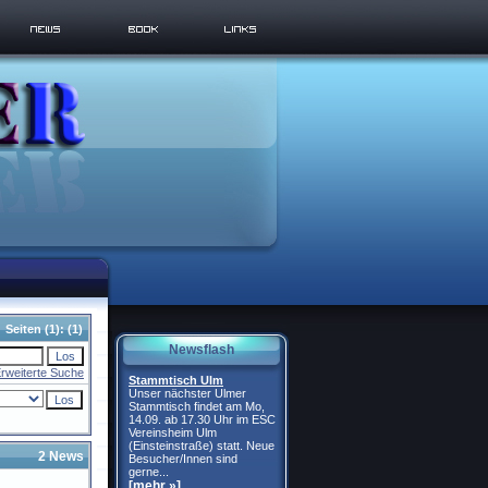
Seiten
(1):
(1)
Newsflash
rweiterte Suche
Stammtisch Ulm
Unser nächster Ulmer
Stammtisch findet am Mo,
14.09. ab 17.30 Uhr im ESC
Vereinsheim Ulm
(Einsteinstraße) statt. Neue
2 News
Besucher/Innen sind
gerne...
[mehr »]