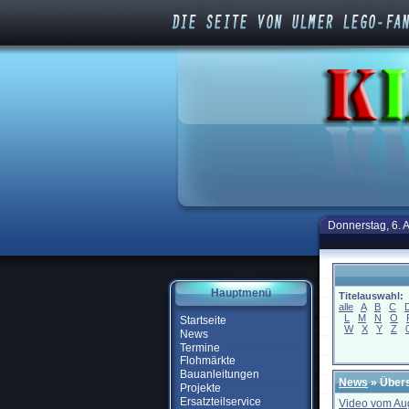
Donnerstag, 6. 
Hauptmenü
Titelauswahl:
alle
A
B
C
L
M
N
O
Startseite
W
X
Y
Z
News
Termine
Flohmärkte
Bauanleitungen
News
» Übers
Projekte
Ersatzteilservice
Video vom Au