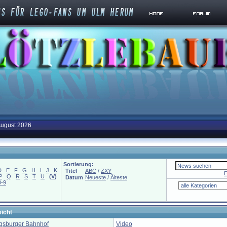
August 2026
Sortierung:
D
E
F
G
H
I
J
K
Titel
ABC
/
ZXY
E
P
Q
R
S
T
U
(
V
)
Datum
Neueste
/
Älteste
0-9
icht
gsburger Bahnhof
Video