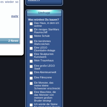
t es wieder so
Umfrage
mehr
Was würdest Du bauen?
Das Haus, in dem ich
wohne
Ein riesiges StarWars
Raumschiff
Meine Schule
2 News
Ein berühmtes
Wahrzeichen
Eine LEGO
Eisenbahn-Anlage
Eine Skulptur/ein
Kunstwerk
Mein Traumhaus
Eine große LEGO
Stadt
Eine Abenteuerwelt
Eine Filmszene
Ein Monster, das
meine kleine
Schwester erschreckt
Eine Maschine, die
das Monster von
meinem großen
Bruder besiegt
Ich würde die Steine