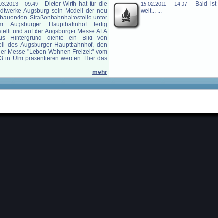
-
Dieter Wirth hat für die
-
Bald is
03.2013 - 09:49
15.02.2011 - 14:07
adtwerke Augsburg sein Modell der neu
weit... ...
 bauenden Straßenbahnhaltestelle unter
m Augsburger Hauptbahnhof fertig
stellt und auf der Augsburger Messe AFA
 Als Hintergrund diente ein Bild von
ll des Augsburger Hauptbahnhof, den
 der Messe "Leben-Wohnen-Freizeit" vom
13 in Ulm präsentieren werden. Hier das
mehr