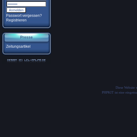
Passwort vergessen?
Registrieren
Presse
Zeitungsartikel
Diese Website
PHPKIT ist eine einget