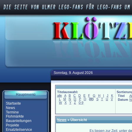
Sonntag, 9. August 2026
Titelauswahl:
Sortierun
Hauptmenü
alle
A
B
C
D
E
F
G
H
I
J
K
Titel
A
L
M
N
O
P
Q
(
R
)
S
T
U
V
Datum
N
W
X
Y
Z
0-9
Startseite
News
Termine
Flohmärkte
News
» Übersicht
Bauanleitungen
Projekte
Ersatzteilservice
Es liegen zur Zeit, unter 