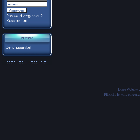
Passwort vergessen?
Registrieren
Presse
Zeitungsartikel
Diese Website
PHPKIT ist eine einget