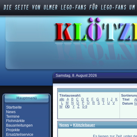
Samstag, 8. August 2026
Titelauswahl:
Sortierun
Hauptmenü
alle
A
B
C
D
E
F
G
H
I
J
K
Titel
A
L
M
N
O
P
Q
R
S
T
U
V
Datum
N
W
(
X
)
Y
Z
0-9
Startseite
News
Termine
Flohmärkte
News
»
Klötzlebauer
Bauanleitungen
Projekte
Ersatzteilservice
Es liegen zur Zeit, unter 