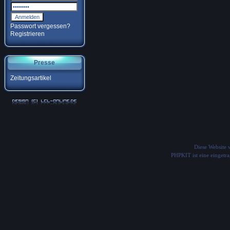
Passwort vergessen?
Registrieren
Presse
Zeitungsartikel
Diese Website
PHPKIT ist eine einget