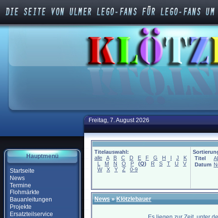
Freitag, 7. August 2026
Titelauswahl:
Sortierun
Hauptmenü
alle
A
B
C
D
E
F
G
H
I
J
K
Titel
A
L
M
N
O
P
(
Q
)
R
S
T
U
V
Datum
N
W
X
Y
Z
0-9
Startseite
News
Termine
Flohmärkte
News
»
Klötzlebauer
Bauanleitungen
Projekte
Ersatzteilservice
Es liegen zur Zeit, unter 