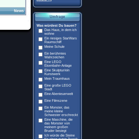
News
Umfrage
Was würdest Du bauen?
Das Haus, in dem ich
wohne
Ein riesiges StarWars
Raumschiff
Meine Schule
Ein berühmtes
Wahrzeichen
Eine LEGO
Eisenbahn-Anlage
Eine Skulptur/ein
Kunstwerk
Mein Traumhaus
Eine große LEGO
Stadt
Eine Abenteuerwelt
Eine Filmszene
Ein Monster, das
meine kleine
Schwester erschreckt
Eine Maschine, die
das Monster von
meinem großen
Bruder besiegt
Ich würde die Steine