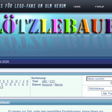
st 2026
Sortierung:
D
E
F
G
H
I
J
K
Titel
ABC
/
ZXY
E
P
Q
R
S
T
U
V
Datum
Neueste
/
Älteste
0-9
lebauer
Es liegen zur Zeit, unter den gewählten Einstellungen, keine News vor.