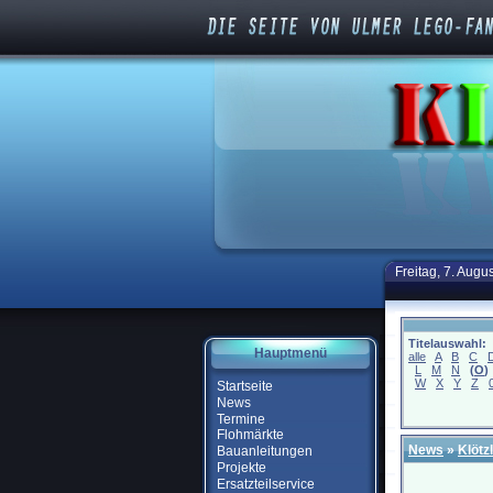
Freitag, 7. Augu
Titelauswahl:
Hauptmenü
alle
A
B
C
L
M
N
(
O
)
W
X
Y
Z
Startseite
News
Termine
Flohmärkte
News
»
Klötz
Bauanleitungen
Projekte
Ersatzteilservice