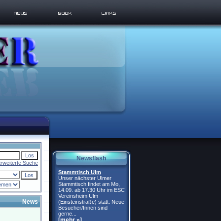
Newsflash
rweiterte Suche
Stammtisch Ulm
Unser nächster Ulmer
Stammtisch findet am Mo,
14.09. ab 17.30 Uhr im ESC
Vereinsheim Ulm
News
(Einsteinstraße) statt. Neue
Besucher/Innen sind
gerne...
[mehr »]