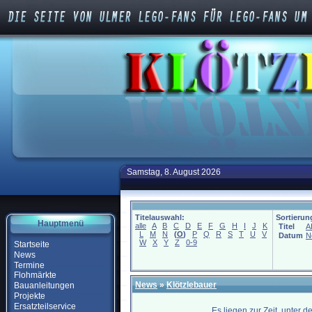
Samstag, 8. August 2026
Titelauswahl:
Sortierun
Hauptmenü
alle
A
B
C
D
E
F
G
H
I
J
K
Titel
A
L
M
N
(
O
)
P
Q
R
S
T
U
V
Datum
N
W
X
Y
Z
0-9
Startseite
News
Termine
Flohmärkte
News
»
Klötzlebauer
Bauanleitungen
Projekte
Ersatzteilservice
Es liegen zur Zeit, unter 