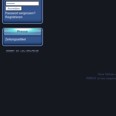
Passwort vergessen?
Registrieren
Presse
Zeitungsartikel
Diese Website
PHPKIT ist eine einget