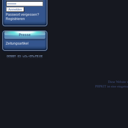
Passwort vergessen?
Registrieren
Presse
Zeitungsartikel
Diese Website
PHPKIT ist eine einget