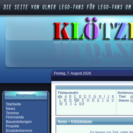
Freitag, 7. August 2026
Titelauswahl:
Sortierun
Hauptmenü
alle
A
B
C
D
E
F
G
H
I
J
K
Titel
A
L
M
N
(
O
)
P
Q
R
S
T
U
V
Datum
N
W
X
Y
Z
0-9
Startseite
News
Termine
Flohmärkte
News
»
Klötzlebauer
Bauanleitungen
Projekte
Ersatzteilservice
Es liegen zur Zeit, unter 