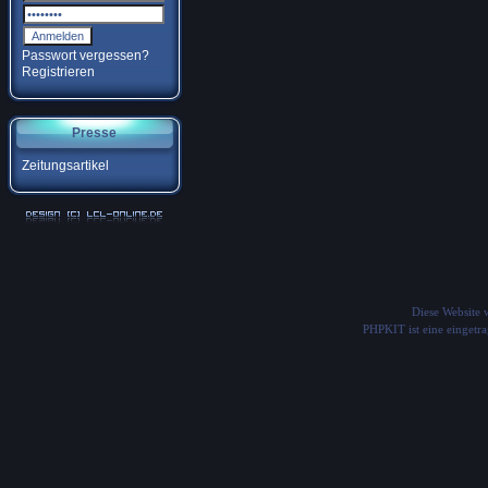
Passwort vergessen?
Registrieren
Presse
Zeitungsartikel
Diese Website
PHPKIT ist eine einget