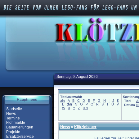
Sonntag, 9. August 2026
Titelauswahl:
Sortierun
Hauptmenü
alle
A
B
C
D
E
F
G
H
I
J
K
Titel
A
L
(
M
)
N
O
P
Q
R
S
T
U
V
Datum
N
W
X
Y
Z
0-9
Startseite
News
Termine
Flohmärkte
News
»
Klötzlebauer
Bauanleitungen
Projekte
Ersatzteilservice
Es liegen zur Zeit, unter 