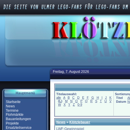
Freitag, 7. August 2026
Hauptmenü
Titelauswahl:
Sortierun
alle
A
B
C
D
E
F
G
H
I
J
K
Titel
A
(
L
)
M
N
O
P
Q
R
S
T
U
V
Startseite
Datum
N
W
X
Y
Z
0-9
News
Termine
Flohmärkte
Bauanleitungen
News
»
Klötzlebauer
Projekte
Ersatzteilservice
LWF-Gewinnspiel