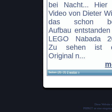
bei Nacht... Hier
Video von Dieter Wi
das schon b
Aufbau entstanden 
LEGO Nabada 2
Zu sehen ist 
Original n...
m
Seiten
(2):
(1)
2
weiter
>
Diese Website
PHPKIT ist eine einget