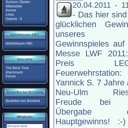
Suchen / Bieten
20.04.2011 - 1
Mitarbeiter
Humor
-
Das hier sind
Links
Galerie - II
glücklichen Gewin
unseres
klötzlebauer-ABC
Gewinnspieles auf
klötzlebauer-ABC
Messe LWF 2011:
Interaktiv
Preis LEG
The Brick Time
Feuerwehrstation:
Impressum
Forum
Yannick S. 7 Jahre
Neu-Ulm Ries
Bestellen bei Bricklink
Freude bei 
Bestellen bei Bricklink
Übergabe d
Mitglieder
Hauptgewinns! :-)