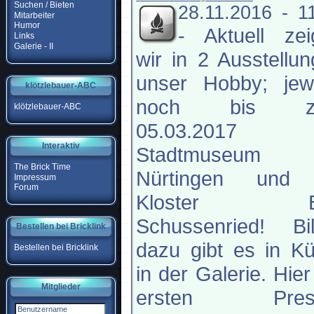
Suchen / Bieten
28.11.2016 - 1
Mitarbeiter
Humor
-
Aktuell ze
Links
Galerie - II
wir in 2 Ausstellu
unser Hobby; jewe
klötzlebauer-ABC
noch bis z
klötzlebauer-ABC
05.03.2017 
Interaktiv
Stadtmuseum
The Brick Time
Nürtingen und
Impressum
Forum
Kloster B
Schussenried! Bil
Bestellen bei Bricklink
dazu gibt es in K
Bestellen bei Bricklink
in der Galerie. Hier
Mitglieder
ersten Pres