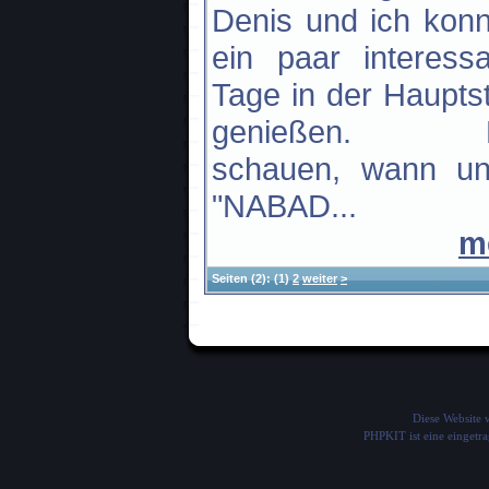
Denis und ich kon
ein paar interess
Tage in der Haupts
genießen. M
schauen, wann un
"NABAD...
m
Seiten
(2):
(1)
2
weiter
>
Diese Website
PHPKIT ist eine einget