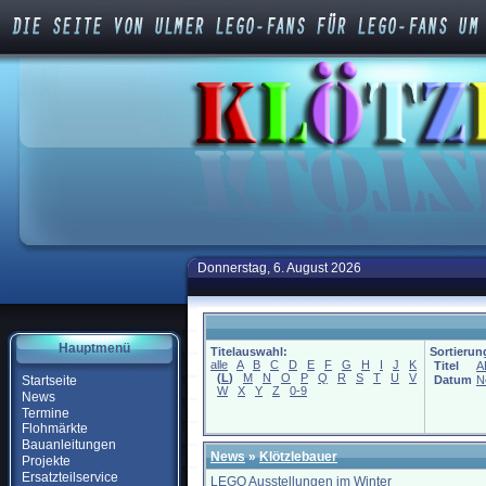
Donnerstag, 6. August 2026
Hauptmenü
Titelauswahl:
Sortierun
alle
A
B
C
D
E
F
G
H
I
J
K
Titel
A
(
L
)
M
N
O
P
Q
R
S
T
U
V
Startseite
Datum
N
W
X
Y
Z
0-9
News
Termine
Flohmärkte
Bauanleitungen
News
»
Klötzlebauer
Projekte
Ersatzteilservice
LEGO Ausstellungen im Winter