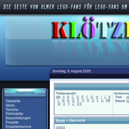
Sonntag, 9. August 2026
Hauptmenü
Titelauswahl:
Sortierun
alle
A
B
C
D
E
F
G
H
I
J
K
Titel
A
L
M
N
O
P
Q
R
S
T
U
(
V
)
Startseite
Datum
N
W
X
Y
Z
0-9
News
Termine
Flohmärkte
Bauanleitungen
News
» Übersicht
Projekte
Ersatzteilservice
Video