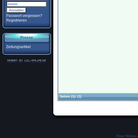
Passwort vergessen?
Registrieren
Presse
Zeitungsartikel
Seiten
(1):
(1)
Diese Website