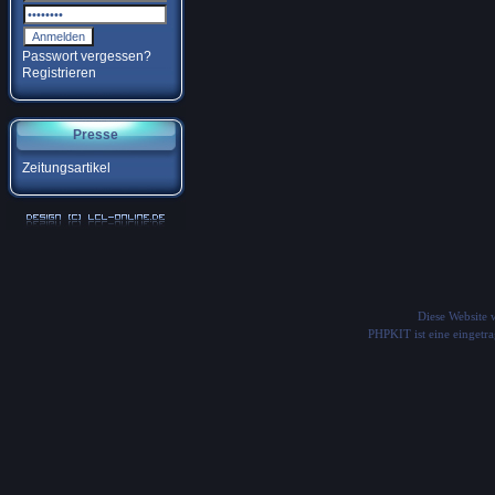
Passwort vergessen?
Registrieren
Presse
Zeitungsartikel
Diese Website
PHPKIT ist eine einget