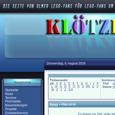
Donnerstag, 6. August 2026
Titelauswahl:
Sortierun
Hauptmenü
alle
A
B
C
D
E
F
G
H
I
J
K
Titel
A
L
M
N
O
P
Q
R
S
(
T
)
U
V
Datum
N
W
X
Y
Z
0-9
Startseite
News
Termine
Flohmärkte
News
» Übersicht
Bauanleitungen
Projekte
Ersatzteilservice
Es liegen zur Zeit, unter 