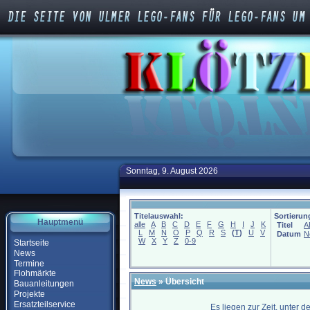
Sonntag, 9. August 2026
Titelauswahl:
Sortierun
Hauptmenü
alle
A
B
C
D
E
F
G
H
I
J
K
Titel
A
L
M
N
O
P
Q
R
S
(
T
)
U
V
Datum
N
W
X
Y
Z
0-9
Startseite
News
Termine
Flohmärkte
News
» Übersicht
Bauanleitungen
Projekte
Ersatzteilservice
Es liegen zur Zeit, unter 