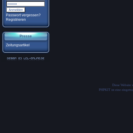
Passwort vergessen?
Registrieren
Presse
Zeitungsartikel
Diese Website
PHPKIT ist eine einget