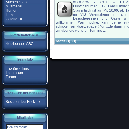
Suchen / Bieten
-
Hall
01.09.2025 - 09:35
Mitarbeiter
Ludwigsburger LEGO Fans! Unser 
Stammtisch ist am Mi, 16.09. ab 1
Humor
im VfB Vereinsheim in Tamm
Links
Besucher/innen und Gäste sin
Galerie - II
willkommen! Wer möchte, kann gerne ein
schicken an kloetzlebauer@gmx.de dann inf
wir über die weiteren Termine!...
klötzlebauer-ABC
Seiten
(1):
(1)
klötzlebauer-ABC
Interaktiv
The Brick Time
Impressum
Forum
Bestellen bei Bricklink
Bestellen bei Bricklink
Mitglieder