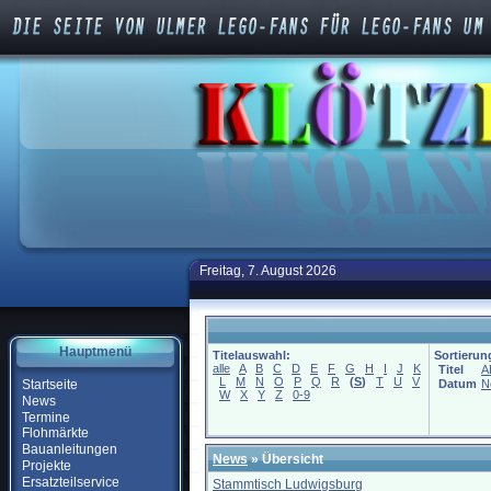
Freitag, 7. August 2026
Hauptmenü
Titelauswahl:
Sortierun
alle
A
B
C
D
E
F
G
H
I
J
K
Titel
A
L
M
N
O
P
Q
R
(
S
)
T
U
V
Startseite
Datum
N
W
X
Y
Z
0-9
News
Termine
Flohmärkte
Bauanleitungen
News
» Übersicht
Projekte
Ersatzteilservice
Stammtisch Ludwigsburg