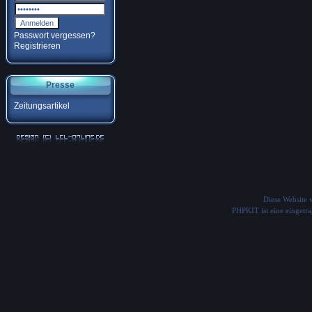
Passwort vergessen?
Registrieren
Presse
Zeitungsartikel
Diese Website
PHPKIT ist eine einget