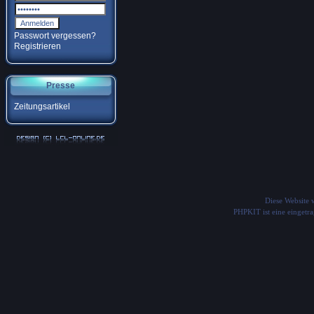
Passwort vergessen?
Registrieren
Presse
Zeitungsartikel
Diese Website
PHPKIT ist eine einget