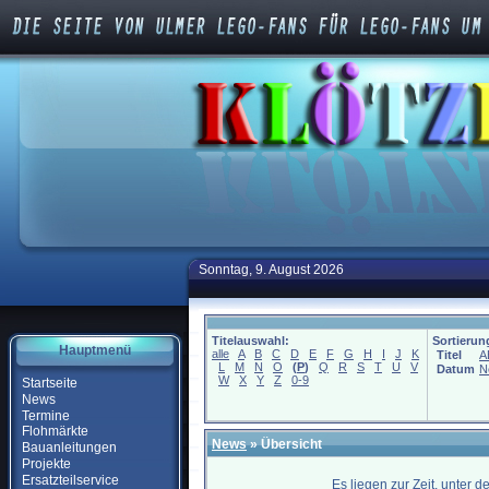
Sonntag, 9. August 2026
Titelauswahl:
Sortierun
Hauptmenü
alle
A
B
C
D
E
F
G
H
I
J
K
Titel
A
L
M
N
O
(
P
)
Q
R
S
T
U
V
Datum
N
W
X
Y
Z
0-9
Startseite
News
Termine
Flohmärkte
News
» Übersicht
Bauanleitungen
Projekte
Ersatzteilservice
Es liegen zur Zeit, unter 