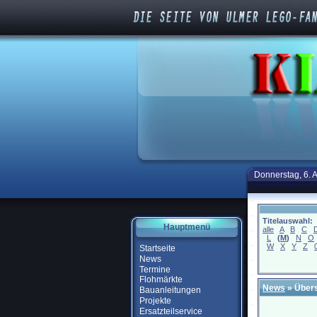
Donnerstag, 6. 
Titelauswahl:
Hauptmenü
alle
A
B
C
L
(
M
)
N
O
W
X
Y
Z
Startseite
News
Termine
Flohmärkte
News
» Übers
Bauanleitungen
Projekte
Ersatzteilservice