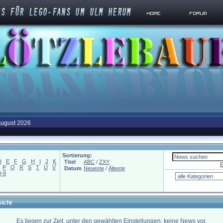
August 2026
Sortierung:
D
E
F
G
H
I
J
K
Titel
ABC
/
ZXY
E
P
Q
R
S
T
U
V
Datum
Neueste
/
Älteste
0-9
icht
Es liegen zur Zeit, unter den gewählten Einstellungen, keine News vor.