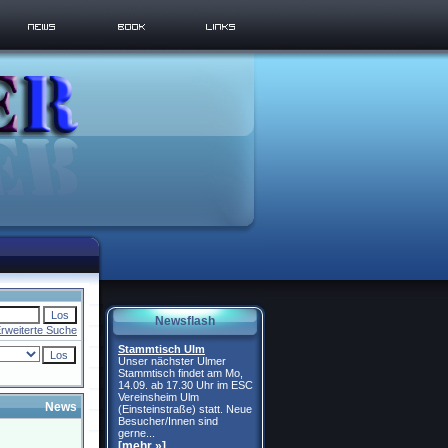
Newsflash
rweiterte Suche
Stammtisch Ulm
Unser nächster Ulmer
Stammtisch findet am Mo,
14.09. ab 17.30 Uhr im ESC
Vereinsheim Ulm
News
(Einsteinstraße) statt. Neue
Besucher/Innen sind
gerne...
[mehr »]