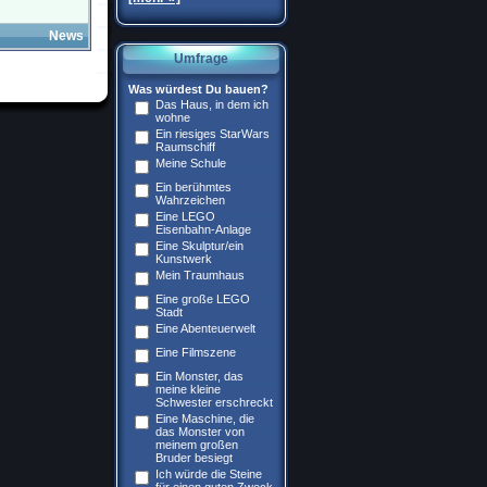
News
Umfrage
Was würdest Du bauen?
Das Haus, in dem ich
wohne
Ein riesiges StarWars
Raumschiff
Meine Schule
Ein berühmtes
Wahrzeichen
Eine LEGO
Eisenbahn-Anlage
Eine Skulptur/ein
Kunstwerk
Mein Traumhaus
Eine große LEGO
Stadt
Eine Abenteuerwelt
Eine Filmszene
Ein Monster, das
meine kleine
Schwester erschreckt
Eine Maschine, die
das Monster von
meinem großen
Bruder besiegt
Ich würde die Steine