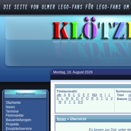
Montag, 10. August 2026
Titelauswahl:
Sortierun
Hauptmenü
alle
A
B
C
D
E
F
(
G
)
H
I
J
Titel
A
K
L
M
N
O
P
Q
R
S
T
U
V
Datum
N
W
X
Y
Z
0-9
Startseite
News
Termine
Flohmärkte
News
» Übersicht
Bauanleitungen
Projekte
Ersatzteilservice
Es liegen zur Zeit, unter 