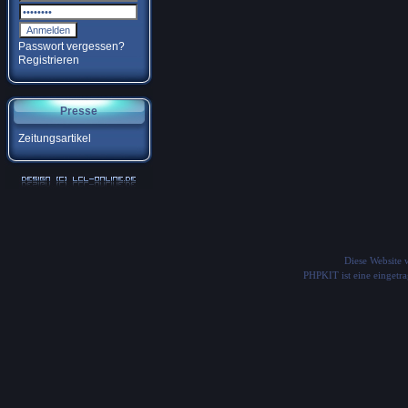
Passwort vergessen?
Registrieren
Presse
Zeitungsartikel
Diese Website
PHPKIT ist eine einget