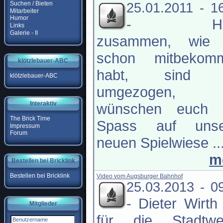
Suchen / Bieten
25.01.2011 - 1
Mitarbeiter
Humor
-
H
Links
Galerie - II
zusammen, wie 
schon mitbekom
klötzlebauer-ABC
habt, sind 
klötzlebauer-ABC
umgezogen, 
Interaktiv
wünschen euch v
The Brick Time
Spass auf unse
Impressum
Forum
neuen Spielwiese ..
m
Bestellen bei Bricklink
Bestellen bei Bricklink
Video vom Augsburger Bahnhof
25.03.2013 - 0
-
Dieter Wirth
Mitglieder
für die Stadtwe