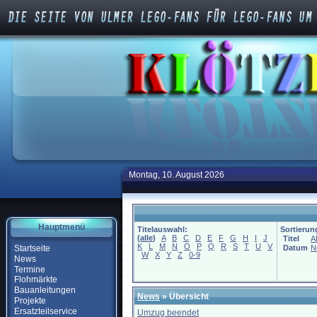
Montag, 10. August 2026
Hauptmenü
Titelauswahl:
Sortierun
(
alle
)
A
B
C
D
E
F
G
H
I
J
Titel
A
K
L
M
N
O
P
Q
R
S
T
U
V
Startseite
Datum
N
W
X
Y
Z
0-9
News
Termine
Flohmärkte
Bauanleitungen
News
» Übersicht
Projekte
Ersatzteilservice
Umzug beendet