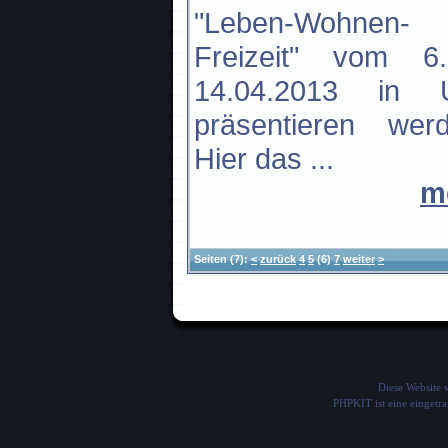
"Leben-Wohnen-
Freizeit" vom 6
14.04.2013 in 
präsentieren werd
Hier das ...
m
Seiten
(7):
<
zurück
4
5
(6)
7
weiter
>
Diese Website
PHPKIT ist eine einget