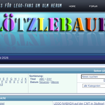
st 2026
Seiten
(2
Sortierung:
D
E
F
G
H
I
J
K
Titel
ABC
/
ZXY
E
P
Q
R
S
T
U
V
Datum
Neueste
/
Älteste
0-9
icht
iel
LEGO NABADA auf der CMT in Stuttgart