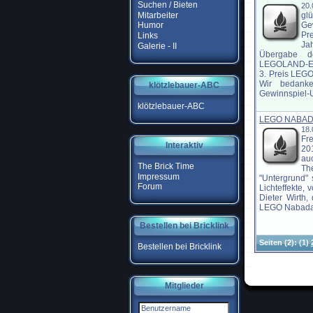
Suchen / Bieten
20
Mitarbeiter
gl
Ge
Humor
Pr
Links
Ja
Galerie - II
Übergabe d
LEGOLAND-Eint
3. Preis LEGO
Wir bedank
klötzlebauer-ABC
Gewinnspiel-U
klötzlebauer-ABC
LEGO NABAD
18
Fr
Interaktiv
201
au
The Brick Time
Th
Impressum
"Untergrund"
Forum
Lichteffekte, 
Dieter Wirth,
LEGO Nabada 2
Bestellen bei Bricklink
Seiten
(2):
(1)
Bestellen bei Bricklink
Mitglieder