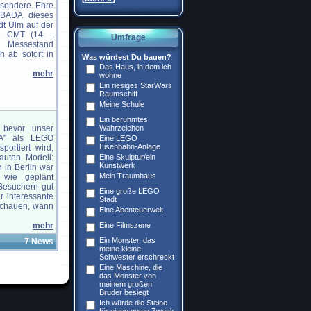
sondere Ehre
BADA dieses
adt Ulm auf der
se CMT (14. -
Umfrage
 Messestand
h ab sofort in
Was würdest Du bauen?
Das Haus, in dem ich
mehr
wohne
Ein riesiges StarWars
Raumschiff
Meine Schule
Ein berühmtes
 bevor unser
Wahrzeichen
A" als LEGO
Eine LEGO
Eisenbahn-Anlage
portiert wird,
auten Modell:
Eine Skulptur/ein
Kunstwerk
 in Berlin war
Mein Traumhaus
 wie geplant
 Besuchern gut
Eine große LEGO
r interessante
Stadt
 schauen, wann
Eine Abenteuerwelt
mehr
Eine Filmszene
Ein Monster, das
7 News
meine kleine
Schwester erschreckt
Eine Maschine, die
das Monster von
meinem großen
Bruder besiegt
Ich würde die Steine