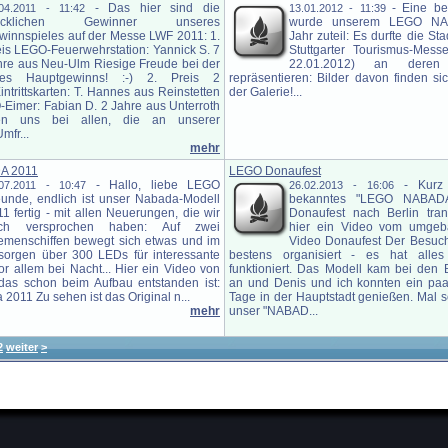
-
Das hier sind die
-
Eine be
.04.2011 - 11:42
13.01.2012 - 11:39
ücklichen Gewinner unseres
wurde unserem LEGO NA
winnspieles auf der Messe LWF 2011: 1.
Jahr zuteil: Es durfte die St
eis LEGO-Feuerwehrstation: Yannick S. 7
Stuttgarter Tourismus-Mes
hre aus Neu-Ulm Riesige Freude bei der
22.01.2012) an deren
es Hauptgewinns! :-) 2. Preis 2
repräsentieren: Bilder davon finden sic
rittskarten: T. Hannes aus Reinstetten
der Galerie!...
-Eimer: Fabian D. 2 Jahre aus Unterroth
en uns bei allen, die an unserer
mfr...
mehr
A 2011
LEGO Donaufest
-
Hallo, liebe LEGO
-
Kurz
.07.2011 - 10:47
26.02.2013 - 16:06
eunde, endlich ist unser Nabada-Modell
bekanntes "LEGO NABAD
1 fertig - mit allen Neuerungen, die wir
Donaufest nach Berlin trans
ch versprochen haben: Auf zwei
hier ein Video vom umgeb
emenschiffen bewegt sich etwas und im
Video Donaufest Der Besuch
 sorgen über 300 LEDs für interessante
bestens organisiert - es hat alles
vor allem bei Nacht... Hier ein Video von
funktioniert. Das Modell kam bei den
 das schon beim Aufbau entstanden ist:
an und Denis und ich konnten ein paa
011 Zu sehen ist das Original n...
Tage in der Hauptstadt genießen. Mal
mehr
unser "NABAD...
2
weiter
>