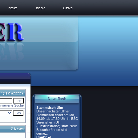
):
(1)
2
weiter
>
Newsflash
rweiterte Suche
Stammtisch Ulm
Unser nächster Ulmer
Stammtisch findet am Mo,
14.09. ab 17.30 Uhr im ESC
Vereinsheim Ulm
(Einsteinstraße) statt. Neue
7 News
Besucher/Innen sind
gerne...
[mehr »]