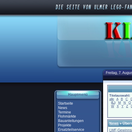
Freitag, 7. Augu
Hauptmenü
Titelauswahl:
alle
A
B
C
(
L
)
M
N
O
Startseite
W
X
Y
Z
News
Termine
Flohmärkte
Bauanleitungen
News
» Übers
Projekte
Ersatzteilservice
LWF-Gewinnsp