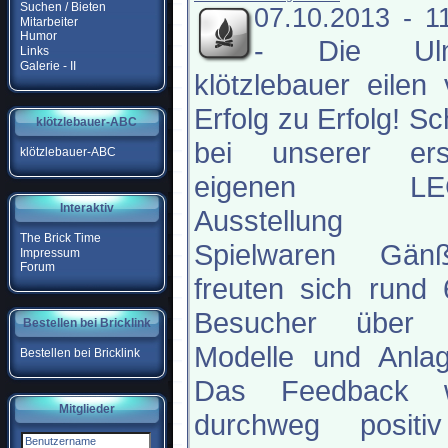
Suchen / Bieten
07.10.2013 - 1
Mitarbeiter
Humor
-
Die Ul
Links
Galerie - II
klötzlebauer eilen
Erfolg zu Erfolg! S
klötzlebauer-ABC
bei unserer ers
klötzlebauer-ABC
eigenen LE
Interaktiv
Ausstellung 
The Brick Time
Spielwaren Gänß
Impressum
Forum
freuten sich rund
Besucher über 
Bestellen bei Bricklink
Modelle und Anlag
Bestellen bei Bricklink
Das Feedback 
Mitglieder
durchweg positi