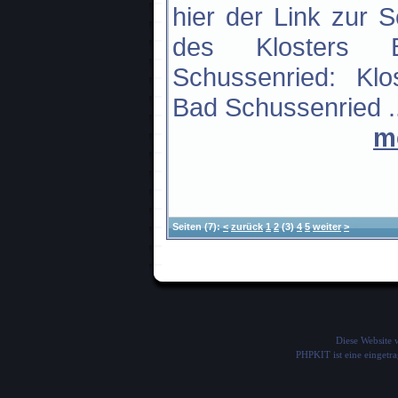
hier der Link zur S
des Klosters 
Schussenried: Klo
Bad Schussenried ..
m
Seiten
(7):
<
zurück
1
2
(3)
4
5
weiter
>
Diese Website
PHPKIT ist eine einget