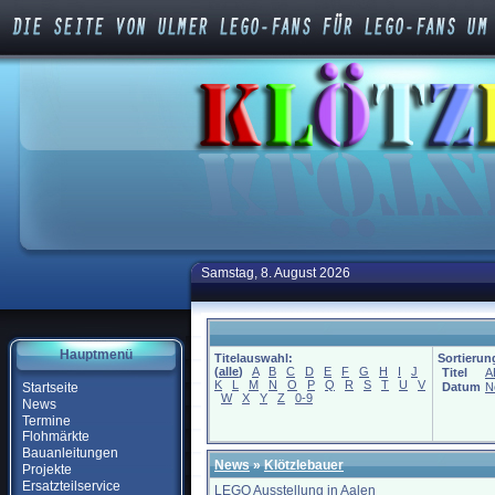
Samstag, 8. August 2026
Hauptmenü
Titelauswahl:
Sortierun
(
alle
)
A
B
C
D
E
F
G
H
I
J
Titel
A
K
L
M
N
O
P
Q
R
S
T
U
V
Startseite
Datum
N
W
X
Y
Z
0-9
News
Termine
Flohmärkte
Bauanleitungen
News
»
Klötzlebauer
Projekte
Ersatzteilservice
LEGO Ausstellung in Aalen