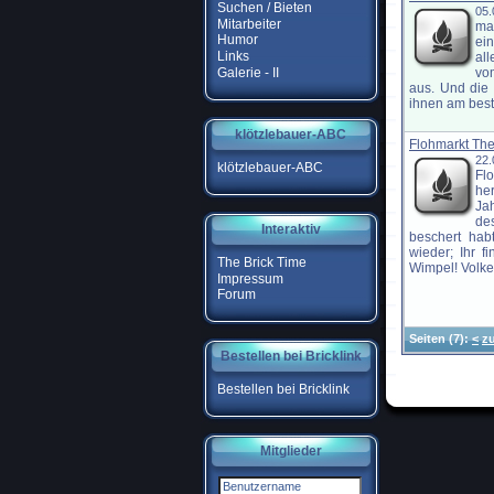
Suchen / Bieten
05
Mitarbeiter
ma
Humor
ei
Links
al
Galerie - II
vo
aus. Und die
ihnen am besten
klötzlebauer-ABC
Flohmarkt Th
22.
klötzlebauer-ABC
Fl
her
Ja
de
Interaktiv
beschert hab
wieder; Ihr 
The Brick Time
Wimpel! Volker
Impressum
Forum
Seiten
(7):
<
z
Bestellen bei Bricklink
Bestellen bei Bricklink
Mitglieder