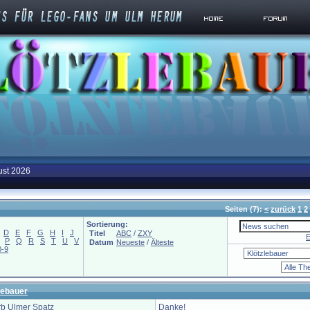
ust 2026
Seiten
(7):
<
zurück
1
2
Sortierung:
D
E
F
G
H
I
J
Titel
ABC
/
ZXY
E
P
Q
R
S
T
U
V
Datum
Neueste
/
Älteste
0-9
lebauer
b Ulmer Spatz
Danke!