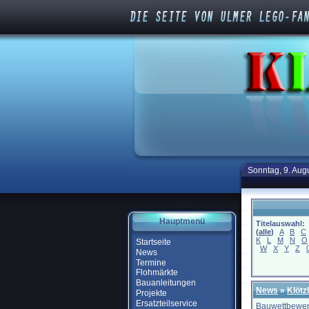
Sonntag, 9. Aug
Hauptmenü
Titelauswahl:
(
alle
)
A
B
C
K
L
M
N
O
Startseite
W
X
Y
Z
News
Termine
Flohmärkte
Bauanleitungen
News
»
Klötz
Projekte
Ersatzteilservice
Bauwettbewer