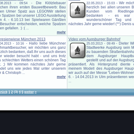
-
Die Klötzlebauer
-
Wir möc
.08.2013 - 09:54
22.05.2013 - 15:03
chen ihren ersten Bauwettbewerb: Bau
herzlich bei allen unseren
nen Ulmer Spatz aus LEGO!Wir stellen
Kunden vom Riedlinge
le Spatzen bei unserer LEGO Ausstellung
bedanken - es war 
m 4. - 6.10.13 bei Spielwaren Gänßlen
wunderschöner Tag und
 Besucher entscheiden, welche Spatzen
nächstes Jahr gerne wieder! (**) Denis u
 gefallen. :) :( ...
mehr
eresienwiese München 2013
Video vom Augsburger Bahnhof
-
Hallo liebe Münchner
-
Dieter Wi
04.2013 - 10:16
25.03.2013 - 09:49
ohmarktbesucher, wir möchten uns ganz
Stadtwerke Augsburg sein M
zlich bedanken, daß Ihr uns auch dieses
zu bauenden Straßenbahnhal
hr wieder besucht habt - und uns trotz
dem Augsburger Hauptba
s schlechten Wetters einen schönen Tag
gestellt und auf der Augsbu
t. ;) Wir kommen nächstes Jahr gerne
präsentiert. Als Hintergrund diente
findet uns wie jedes Mal unter unserem
meinem Modell des Augsburger Haupt
 & Christoph ...
wir auch auf der Messe "Leben-Wohnen
mehr
6. - 14.04.2013 in Ulm präsentieren we
...
urück
1
2
(3)
4
5
weiter
>