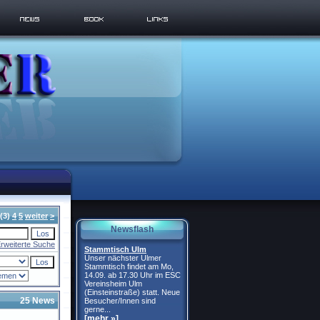
(3)
4
5
weiter
>
Newsflash
rweiterte Suche
Stammtisch Ulm
Unser nächster Ulmer
Stammtisch findet am Mo,
14.09. ab 17.30 Uhr im ESC
Vereinsheim Ulm
(Einsteinstraße) statt. Neue
25 News
Besucher/Innen sind
gerne...
[mehr »]