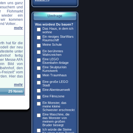
hten uns ganz
 Besuchern und
r Flohmarkt
wieder ein
Umfrage
 wir kommen
nd Volker...
Was würdest Du bauen?
mehr
Das Haus, in dem ich
wohne
Ein riesiges StarWars
Raumschiff
rth hat für die
Meine Schule
odell der neu
testelle unter
Ein berühmtes
Wahrzeichen
hnhof fertig
Eine LEGO
rger Messe AFA
Eisenbahn-Anlage
 ein Bild von
Eine Skulptur/ein
bahnhof, den
Kunstwerk
-Freizeit" vom
Mein Traumhaus
rden. Hier das
Eine große LEGO
mehr
Stadt
Eine Abenteuerwelt
25 News
Eine Filmszene
Ein Monster, das
meine kleine
Schwester erschreckt
Eine Maschine, die
das Monster von
meinem großen
Bruder besiegt
Ich würde die Steine