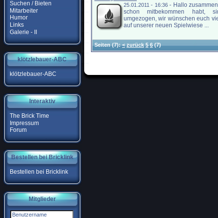
Suchen / Bieten
-
Hallo zusammen,
25.01.2011 - 16:36
Mitarbeiter
schon mitbekommen habt, si
Humor
umgezogen, wir wünschen euch vi
Links
auf unserer neuen Spielwiese ...
Galerie - II
Seiten
(7):
<
zurück
5
6
(7)
klötzlebauer-ABC
klötzlebauer-ABC
Interaktiv
The Brick Time
Impressum
Forum
Bestellen bei Bricklink
Bestellen bei Bricklink
Mitglieder