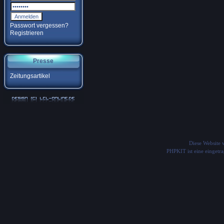
Passwort vergessen?
Registrieren
Presse
Zeitungsartikel
Diese Website
PHPKIT ist eine einget