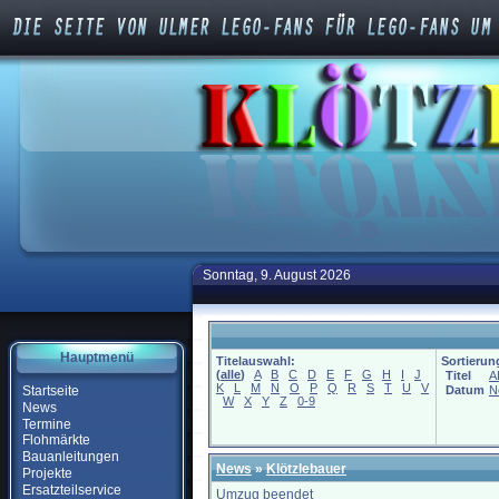
Sonntag, 9. August 2026
Hauptmenü
Titelauswahl:
Sortierun
(
alle
)
A
B
C
D
E
F
G
H
I
J
Titel
A
K
L
M
N
O
P
Q
R
S
T
U
V
Startseite
Datum
N
W
X
Y
Z
0-9
News
Termine
Flohmärkte
Bauanleitungen
News
»
Klötzlebauer
Projekte
Ersatzteilservice
Umzug beendet