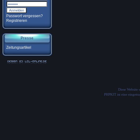
Passwort vergessen?
Registrieren
Presse
Zeitungsartikel
Diese Website
PHPKIT ist eine einget