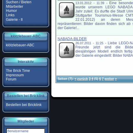
Suchen / Bieten
-
Eine besonde
13.01.2012 - 11:39
Mitarbeiter
wurde unserem LEGO NABADA 
Humor
Jahr zuteil: Es durfte die Stadt Ulm
Links
Stuttgarter Tourismus-Messe CMT
Galerie - II
22.01.2012) an deren Mess
repräsentieren: Bilder davon finden sich ab s
der Galerie!...
klötzlebauer-ABC
NABADA-BILDER
-
Liebe LEGO-
26.07.2011 - 11:25
klötzlebauer-ABC
Freunde jetzt sind die Bild
diesjährigen Modell endlich ferti
der Galerie eingestellt: Bilder NABA
Interaktiv
The Brick Time
Impressum
Seiten
(7):
<
zurück
3
4
(5)
6
7
weiter
>
Forum
Bestellen bei Bricklink
Bestellen bei Bricklink
Mitglieder