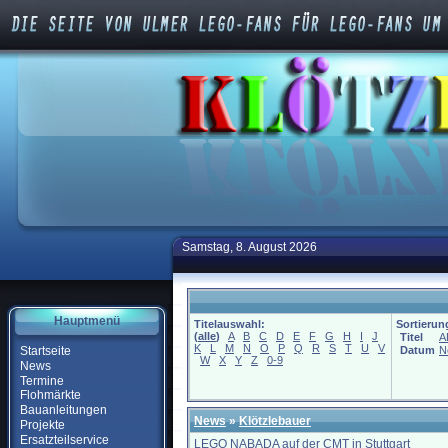
Samstag, 8. August 2026
Hauptmenü
Titelauswahl:
Sortierun
(
alle
)
A
B
C
D
E
F
G
H
I
J
Titel
A
K
L
M
N
O
P
Q
R
S
T
U
V
Startseite
Datum
N
W
X
Y
Z
0-9
News
Termine
Flohmärkte
Bauanleitungen
News
»
Klötzlebauer
Projekte
Ersatzteilservice
LEGO NABADA auf der CMT in Stuttgart