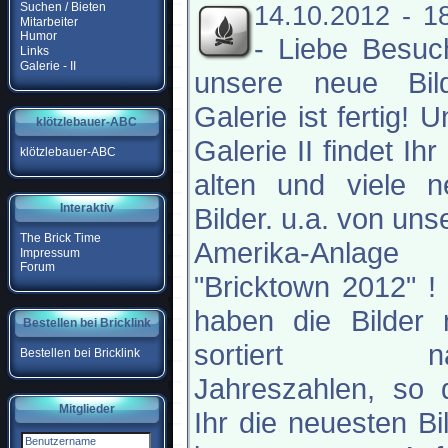
Suchen / Bieten
14.10.2012 - 1
Mitarbeiter
Humor
-
Liebe Besuc
Links
Galerie - II
unsere neue Bild
Galerie ist fertig! U
klötzlebauer-ABC
Galerie II findet Ihr 
klötzlebauer-ABC
alten und viele n
Interaktiv
Bilder. u.a. von uns
The Brick Time
Amerika-Anlage
Impressum
Forum
"Bricktown 2012" !
haben die Bilder 
Bestellen bei Bricklink
sortiert na
Bestellen bei Bricklink
Jahreszahlen, so 
Mitglieder
Ihr die neuesten Bi