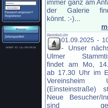
immer ganz am Anf
der Galerie fin
Passwort vergessen?
Registrieren
könnt. :-)...
m
Presse
Stammtisch Ulm
Zeitungsartikel
01.09.2025 - 1
-
Unser nächs
Ulmer Stammti
findet am Mo, 14.
ab 17.30 Uhr im 
Vereinsheim 
(Einsteinstraße) st
Neue Besucher/In
sind ger