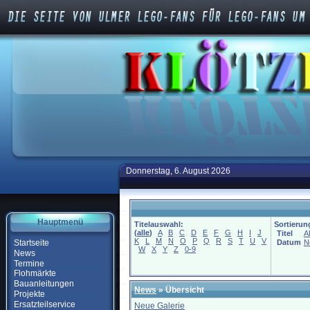
Donnerstag, 6. August 2026
Hauptmenü
Titelauswahl:
Sortierun
(
alle
)
A
B
C
D
E
F
G
H
I
J
Titel
A
K
L
M
N
O
P
Q
R
S
T
U
V
Startseite
Datum
N
W
X
Y
Z
0-9
News
Termine
Flohmärkte
Bauanleitungen
News
» Übersicht
Projekte
Ersatzteilservice
Neue Galerie