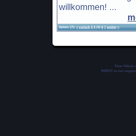
willkommen! ...
m
Seiten
(7):
<
zurück
3
4
(5)
6
7
weiter
>
Diese Website
PHPKIT ist eine einget