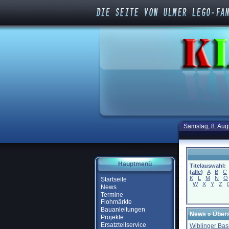
Samstag, 8. Aug
Hauptmenü
Titelauswahl:
(
alle
)
A
B
C
K
L
M
N
O
Startseite
W
X
Y
Z
News
Termine
Flohmärkte
Bauanleitungen
News
» Übers
Projekte
Ersatzteilservice
Wiblinger Bas