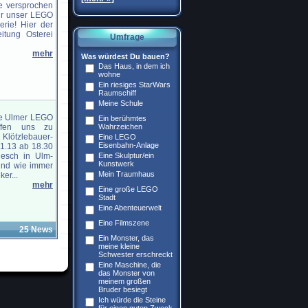
ie versprochen
für unser LEGO
erie! Hier der
itung Osterei
Umfrage
mehr
Was würdest Du bauen?
Das Haus, in dem ich
wohne
Ein riesiges StarWars
Raumschiff
Meine Schule
be Ulmer LEGO
Ein berühmtes
effen uns zu
Wahrzeichen
tzlebauer-
Eine LEGO
Eisenbahn-Anlage
1.13 ab 18.30
flesch in Ulm-
Eine Skulptur/ein
Kunstwerk
ind wie immer
Mein Traumhaus
er...
mehr
Eine große LEGO
Stadt
Eine Abenteuerwelt
Eine Filmszene
25 News
Ein Monster, das
meine kleine
Schwester erschreckt
Eine Maschine, die
das Monster von
meinem großen
Bruder besiegt
Ich würde die Steine