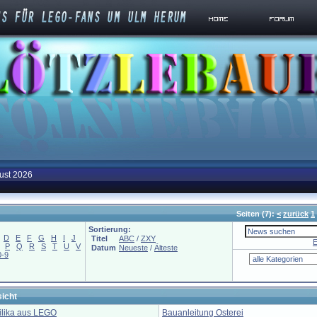
ust 2026
Seiten
(7):
<
zurück
1
Sortierung:
D
E
F
G
H
I
J
Titel
ABC
/
ZXY
E
P
Q
R
S
T
U
V
Datum
Neueste
/
Älteste
0-9
icht
ilika aus LEGO
Bauanleitung Osterei