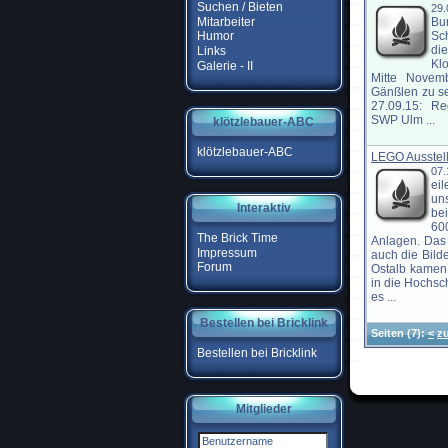
Suchen / Bieten
29
Mitarbeiter
Bu
Sc
Humor
di
Links
Klo
Galerie - II
Mitte Novem
Gänßlen zu s
27.09.15: Re
SWP Ulm ...
klötzlebauer-ABC
klötzlebauer-ABC
LEGO Ausstell
07.
ei
un
Interaktiv
be
60
The Brick Time
Anlagen. Das
Impressum
auch die Bilde
Forum
Ostalb kamen
in die Hochsch
es ...
Bestellen bei Bricklink
Seiten
(7):
<
z
Bestellen bei Bricklink
Mitglieder