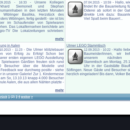
-
Unsere Kollegen
-
Hallo, w
.09.2015 - 16:33
07.04.2015 - 10:59
rkhard Siemoneit und Stephan
findet Ihr die Bauanleitung 
humannhaben in den letzten Monaten
Osterei ab sofort in der Gal
e Wiblinger Basilika, Herzstück des
direkte Link dazu: Bauanle
sters Wiblingen, fertig gestellt - sie ist bis
Viel Spaß beim Bauen!...
ber im Schaufenster von Spielwaren
ehen. Das Lokalfernsehen berichtete am
gio-TV Die Lokalzeitungen schrieben:
mehr
ung in Aalen
Ulmer LEGO Stammtisch
-
Die Ulmer klötzlebauer
-
Hallo lie
10.2013 - 11:23
12.09.2013 - 10:22
len von Erfolg zu Erfolg! Schon bei
Baumeister/innen, wir tr
serer ersten eigenen LEGO Ausstellung
unserem nächsten Klö
i Spielwaren Gänßlen freuten sich rund
Stammtisch am Montag, 25.1
0 Besucher über die Modelle und
Uhr in der Gaststätte Blau
 Feedback war durchweg positiv - siehe
Söflingen. Neue Gäste und Besucher s
r in unserer Galerie! Zur 1. Kindermesse
herzlich eingeladen! Bis dann, Volker Bek
 am So, 13.10.13 knapp 4.000 Besucher
ule Aalen, die aus allen Nähten platzte -
mehr
urück
1
(2)
3
4
weiter
>