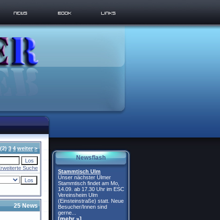
(2)
3
4
weiter
>
Newsflash
rweiterte Suche
Stammtisch Ulm
Unser nächster Ulmer
Stammtisch findet am Mo,
14.09. ab 17.30 Uhr im ESC
Vereinsheim Ulm
(Einsteinstraße) statt. Neue
25 News
Besucher/Innen sind
gerne...
[mehr »]