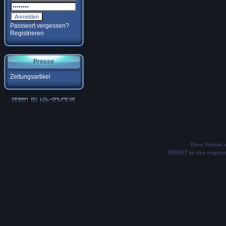
Passwort vergessen?
Registrieren
Presse
Zeitungsartikel
Diese Website
PHPKIT ist eine einget