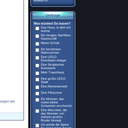
Umfrage
Was würdest Du bauen?
Das Haus, in dem ich
wohne
Ein riesiges StarWars
Raumschiff
Meine Schule
Ein berühmtes
Wahrzeichen
Eine LEGO
Eisenbahn-Anlage
Eine Skulptur/ein
Kunstwerk
Mein Traumhaus
Eine große LEGO
Stadt
Eine Abenteuerwelt
Eine Filmszene
Ein Monster, das
zeigen die
meine kleine
Schwester erschreckt
Eine Maschine, die
das Monster von
meinem großen
Bruder besiegt
Ich würde die Steine