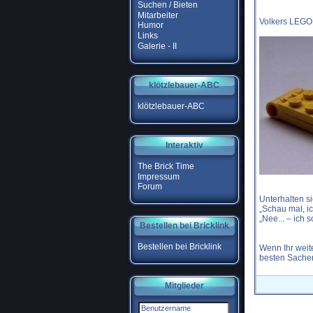
Suchen / Bieten
Mitarbeiter
Volkers LEGO 
Humor
Links
Galerie - II
klötzlebauer-ABC
klötzlebauer-ABC
Interaktiv
The Brick Time
Impressum
Forum
Unterhalten s
„Schau mal, i
„Nee... – ich s
Bestellen bei Bricklink
Bestellen bei Bricklink
Wenn Ihr weit
besten Sachen
Mitglieder