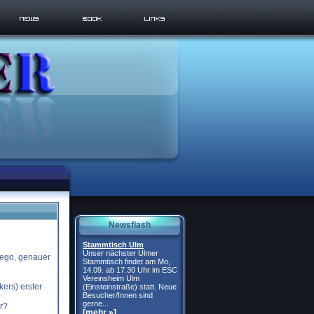
Newsflash
Stammtisch Ulm
Unser nächster Ulmer
Lego, genauer
Stammtisch findet am Mo,
14.09. ab 17.30 Uhr im ESC
Vereinsheim Ulm
ers) erster
(Einsteinstraße) statt. Neue
Besucher/Innen sind
gerne...
r?
[mehr »]