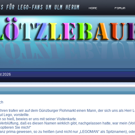
st 2026
ch
ahren trafen wir auf dem Günzburger Flohmarkt einen Mann, der sich uns als Herr 
t Lego, vorstellte.
h so hieß, bewies er uns mit seiner Visitenkarte.
erblüffung, daß es diesen Namen wirklich gibt, nachgelassen hatte, war mein (Volk
optieren Sie mich!“
nz prima gewesen, so zu heißen (und nicht nur „LEGOMAN“ als Spitznamen), ode