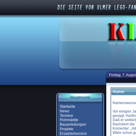
Freitag, 7. Augu
Humor
Hauptmenü
Namenswuns
Startseite
News
Vor einigen J
Termine
gesagt, Hartmu
Daß er wirklic
Flohmärkte
Nachdem die V
Bauanleitungen
Komentar: „Ad
Projekte
Wäre schon ga
Ersatzteilservice