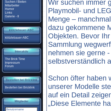
Wir suchen immer g
Suchen / Bieten
Mitarbeiter
Playmobil- und LEG
Humor
Links
Galerie - II
Menge – manchmal i
dazu gekommene 
klötzlebauer-ABC
Objekten. Bevor Ih
klötzlebauer-ABC
Sammlung wegwerft 
nehmen sie gerne -
Interaktiv
selbstverständlich 
The Brick Time
Impressum
Forum
Schon öfter haben 
Bestellen bei Bricklink
unserer Modelle st
Bestellen bei Bricklink
auf ein Detail zeig
„Diese Elemente hab
Mitglieder