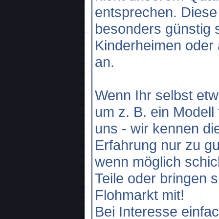
entsprechen. Diese
besonders günstig s
Kinderheimen oder 
an.
Wenn Ihr selbst etw
um z. B. ein Modell 
uns - wir kennen di
Erfahrung nur zu gu
wenn möglich schic
Teile oder bringen 
Flohmarkt mit!
Bei Interesse einfac