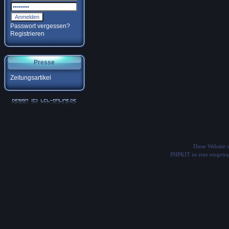
Passwort vergessen?
Registrieren
Presse
Zeitungsartikel
Diese Website
PHPKIT ist eine einget