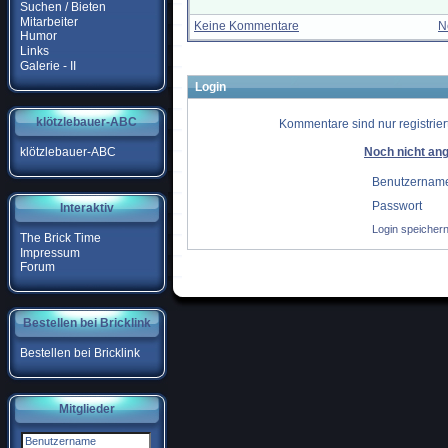
Suchen / Bieten
Mitarbeiter
Keine Kommentare
N
Humor
Links
Galerie - II
Login
klötzlebauer-ABC
Kommentare sind nur registriert
klötzlebauer-ABC
Noch nicht ang
Benutzernam
Passwort
Interaktiv
Login speicher
The Brick Time
Impressum
Forum
Bestellen bei Bricklink
Bestellen bei Bricklink
Mitglieder