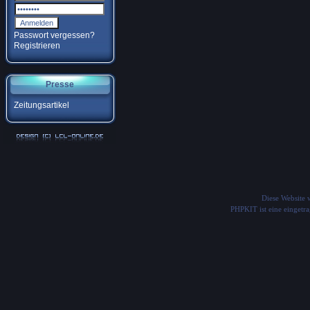
Passwort vergessen?
Registrieren
Presse
Zeitungsartikel
Diese Website
PHPKIT ist eine einget