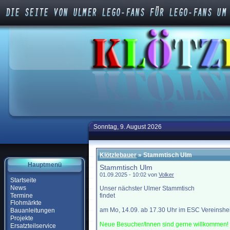
Sonntag, 9. August 2026
Klötzlebauer
» Stammtisch Ulm
Hauptmenü
Stammtisch Ulm
01.09.2025 - 10:02 von
Volker
Startseite
News
Unser nächster Ulmer Stammtisch
Termine
findet
Flohmärkte
am Mo, 14.09. ab 17.30 Uhr im ESC Vereinsheim
Bauanleitungen
Projekte
Neue Besucher/Innen sind gerne willkommen!
Ersatzteilservice