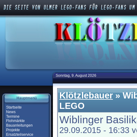
Sonntag, 9. August 2026
Klötzlebauer
» Wib
Hauptmenü
LEGO
Startseite
News
Wiblinger Basil
Termine
Flohmärkte
Bauanleitungen
29.09.2015 - 16:33 
Projekte
Ersatzteilservice