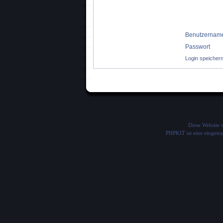
Benutzernam
Passwort
Login speicher
Diese Website
PHPKIT ist eine einget