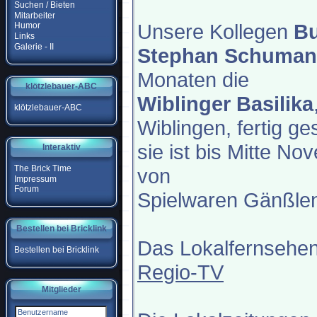
Suchen / Bieten
Mitarbeiter
Unsere Kollegen
Bu
Humor
Links
Galerie - II
Stephan Schuma
Monaten die
klötzlebauer-ABC
Wiblinger Basilika
klötzlebauer-ABC
Wiblingen, fertig gest
sie ist bis Mitte N
Interaktiv
The Brick Time
von
Impressum
Forum
Spielwaren Gänßlen
Bestellen bei Bricklink
Das Lokalfernsehen
Bestellen bei Bricklink
Regio-TV
Mitglieder