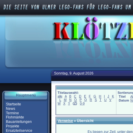
Sonntag, 9. August 2026
Titelauswahl:
Sortierun
Hauptmenü
alle
A
B
C
D
E
F
G
H
I
J
K
Titel
A
L
M
N
O
P
Q
R
S
T
U
V
Datum
N
W
X
Y
(
Z
)
0-9
Startseite
News
Termine
Flohmärkte
Verweise
» Übersicht
Bauanleitungen
Projekte
Ersatzteilservice
Es liegen zur Zeit, unter de