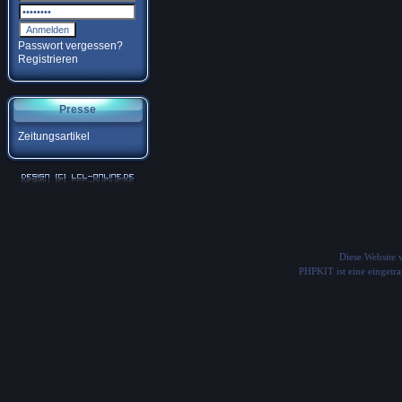
Passwort vergessen?
Registrieren
Presse
Zeitungsartikel
Diese Website
PHPKIT ist eine einget