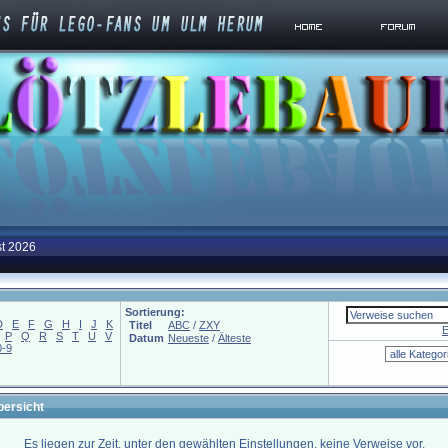
st 2026
Sortierung:
D
E
F
G
H
I
J
K
Titel
ABC
/
ZXY
E
P
Q
R
S
T
U
V
Datum
Neueste
/
Älteste
0-9
bersicht
Es liegen zur Zeit, unter den gewählten Einstellungen, keine Verweise vor.