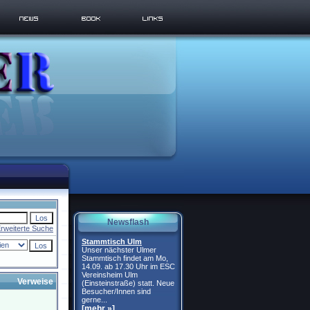
Newsflash
rweiterte Suche
Stammtisch Ulm
Unser nächster Ulmer
Stammtisch findet am Mo,
14.09. ab 17.30 Uhr im ESC
Vereinsheim Ulm
Verweise
(Einsteinstraße) statt. Neue
Besucher/Innen sind
gerne...
[mehr »]