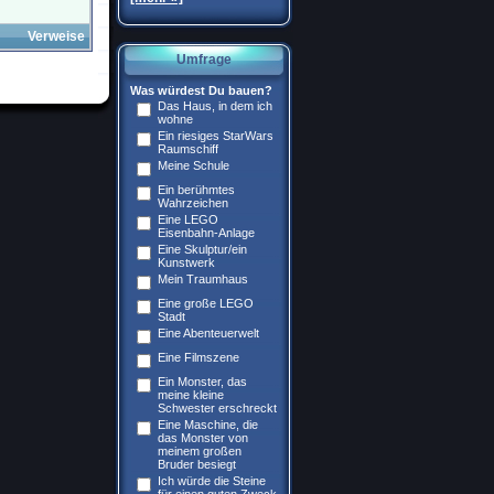
Verweise
Umfrage
Was würdest Du bauen?
Das Haus, in dem ich
wohne
Ein riesiges StarWars
Raumschiff
Meine Schule
Ein berühmtes
Wahrzeichen
Eine LEGO
Eisenbahn-Anlage
Eine Skulptur/ein
Kunstwerk
Mein Traumhaus
Eine große LEGO
Stadt
Eine Abenteuerwelt
Eine Filmszene
Ein Monster, das
meine kleine
Schwester erschreckt
Eine Maschine, die
das Monster von
meinem großen
Bruder besiegt
Ich würde die Steine