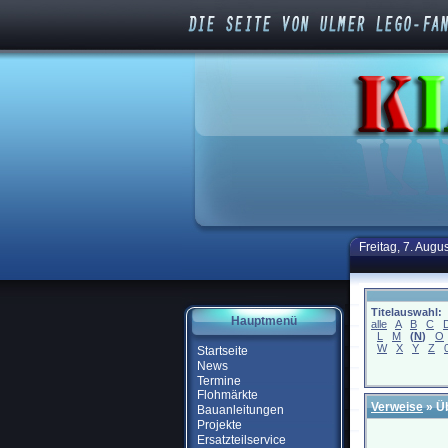
Freitag, 7. Augu
Titelauswahl:
Hauptmenü
alle
A
B
C
L
M
(
N
)
O
W
X
Y
Z
Startseite
News
Termine
Flohmärkte
Verweise
» Ü
Bauanleitungen
Projekte
Ersatzteilservice