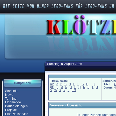
Samstag, 8. August 2026
Titelauswahl:
Sortierun
Hauptmenü
alle
A
B
C
D
E
F
G
H
I
J
Titel
A
(
K
)
L
M
N
O
P
Q
R
S
T
U
Datum
N
V
W
X
Y
Z
0-9
Startseite
News
Termine
Flohmärkte
Verweise
» Übersicht
Bauanleitungen
Projekte
Ersatzteilservice
Es liegen zur Zeit, unter de