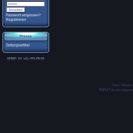
Passwort vergessen?
Registrieren
Presse
Zeitungsartikel
Diese Website
PHPKIT ist eine einget